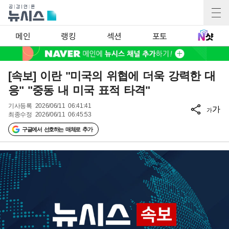
메인
랭킹
섹션
포토
[속보] 이란 "미국의 위협에 더욱 강력한 대
응" "중동 내 미국 표적 타격"
기사등록
2026/06/11 06:41:41
가
가
최종수정
2026/06/11 06:45:53
구글에서 선호하는 매체로 추가