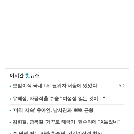
이시간
핫
뉴스
유혜정, 자궁적출 수술 "여성성 잃는 것이…"
'마약 자숙' 유아인, 남사친과 뽀뽀 근황
김희철, 광복절 '거꾸로 태극기' 현수막에 "X돌았네"
손 덜덜 떠는 카라 한승연, 건강이상설 확산