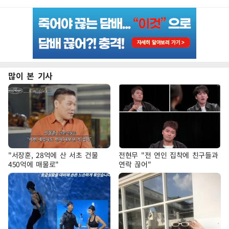
많이 본 기사
"서장훈, 28억에 산 서초 건물
전현무 "전 연인 집착에 친구들과
450억에 매물로"
연락 끊어"