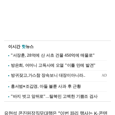
이시간
핫
뉴스
"서장훈, 28억에 산 서초 건물 450억에 매물로"
방은희, 어머니 고독사에 오열 "이틀 만에 발견"
홍서범♥조갑경, 아들 불륜 사과 후 근황
"바지 벗고 앞뒤로"…탈북민 고백한 기쁨조 검사
유현석 콘진원장직무대행은 "이번 파리 행사는 K-콘텐