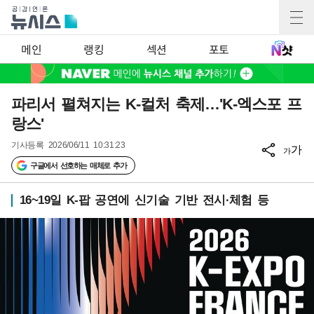
메인
랭킹
섹션
포토
파리서 펼쳐지는 K-컬처 축제…'K-엑스포 프
랑스'
기사등록
2026/06/11 10:31:23
가
가
구글에서 선호하는 매체로 추가
16~19일 K-팝 공연에 신기술 기반 전시·체험 등