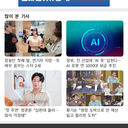
많이 본 기사
정웅인 첫째 딸, 연기자 지망…또
정부, 전 산업에 'AI 옷' 입힌다…
배우 꿈꾸는 스타 2세
AI 로봇 연 1000대 보급 추진
'첫 주연' 정준원 "심판대 올라…
황기순 "원정 도박으로 전 재산
많이 걱정돼"
잃고 필리핀 도피"