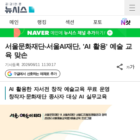
메인
랭킹
섹션
포토
서울문화재단-서울AI재단, 'AI 활용' 예술 교
육 맞손
기사등록
2026/06/11 11:30:17
가
가
구글에서 선호하는 매체로 추가
AI 활용한 자서전 창작 예술교육 무료 운영
창작자·문화재단 종사자 대상 AI 실무교육