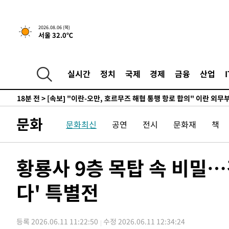
2026.08.06 (목)
서울 32.0℃
실시간
정치
국제
경제
금융
산업
17분 전 >
[속보] "이란-오만, 호르무즈 해협 통행 항로 합의" 이란 외무
-31515초 전 >
서울 열대야 15일째 지속…비공식 '초열대야' 30도 넘어
-30082초 전 >
[속보]코스닥, 2.15포인트(0.27%) 내린 797.44 출발
문화
문화최신
공연
전시
문화재
책
-30065초 전 >
[속보]코스피, 119.51포인트(1.81%) 내린 6478.75 개
-26512초 전 >
6월 경상수지 497.3억 달러…두 달 연속 사상 최대
-26463초 전 >
서울 낮 39도 '폭염중대경보'…40도 관측 가능성도
황룡사 9층 목탑 속 비밀
-23825초 전 >
미 워싱턴주 스포캔 시의 통제불능 3개 산불, 방화선 일부
다' 특별전
-15998초 전 >
[속보] 호르무즈 해협 이란-오만 협상 기대속 뉴욕증시 혼
우 0.49%↑
-14353초 전 >
[속보] 이란 대통령 "지금 최고지도자와 소통하기가 매우
취임 3년 인터뷰
18분 전 >
[속보] "이란-오만, 호르무즈 해협 통행 항로 합의" 이란 외무
등록 2026.06.11 11:22:50
수정 2026.06.11 12:34:24
-31535초 전 >
서울 열대야 15일째 지속…비공식 '초열대야' 30도 넘어