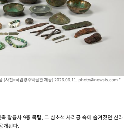
(사진=국립경주박물관 제공) 2026.06.11.
photo@newsis.com
*
건축 황룡사 9층 목탑, 그 심초석 사리공 속에 숨겨졌던 신라
공개된다.