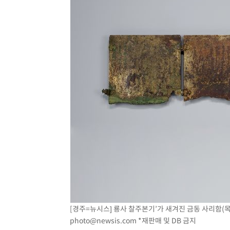
[경주=뉴시스] 룡사 찰주본기’가 새겨진 금동 사리함(목탑 
photo@newsis.com
*재판매 및 DB 금지