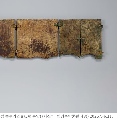
중수기인 872년 봉안) (사진=국립경주박물관 제공) 20267.-6.11.