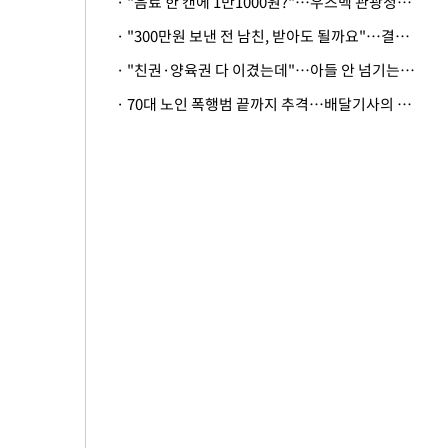
· "음료 한 캔에 1만1000원?"…우즈벡 관광청까지 나섰다, 유튜버 폭로 후폭풍
· "300만원 보낸 전 남친, 받아도 될까요"…결혼 앞둔 예비신부의 뜻밖 고충
· "친권·양육권 다 이겼는데"…아들 안 넘기는 아내에 '강제집행' 가능할까
· 70대 노인 폭행범 끝까지 추격…배달기사의 용기, 추가 피해 막았다