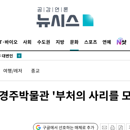
IT·바이오
사회
수도권
지방
문화
스포츠
연예
부 대변인
여행/레저
종교
장
…경주박물관 '부처의 사리를 
 구축
조 마감 다
 어려워"
부 대변인
구글에서 선호하는 매체로 추가