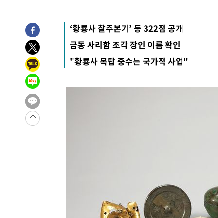
-30102초 전 >
[속보]코스닥, 2.15포인트(0.27%) 내린 797.44 출발
-30085초 전 >
[속보]코스피, 119.51포인트(1.81%) 내린 6478.75 개
‘황룡사 찰주본기’ 등 322점 공개
-26532초 전 >
6월 경상수지 497.3억 달러…두 달 연속 사상 최대
금동 사리함 조각 장인 이름 확인
-26483초 전 >
서울 낮 39도 '폭염중대경보'…40도 관측 가능성도
"황룡사 목탑 중수는 국가적 사업"
-23845초 전 >
미 워싱턴주 스포캔 시의 통제불능 3개 산불, 방화선 일부
-16018초 전 >
[속보] 호르무즈 해협 이란-오만 협상 기대속 뉴욕증시 혼
우 0.49%↑
-14373초 전 >
[속보] 이란 대통령 "지금 최고지도자와 소통하기가 매우
취임 3년 인터뷰
17분 전 >
[속보] "이란-오만, 호르무즈 해협 통행 항로 합의" 이란 외무