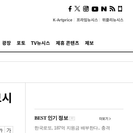
카페사장들 "배달플랫폼 상
생안이 더 절실"
K-Artprice
프라임뉴시스
위클리뉴시스
광장
포토
TV뉴시스
제휴 콘텐츠
제보
모시