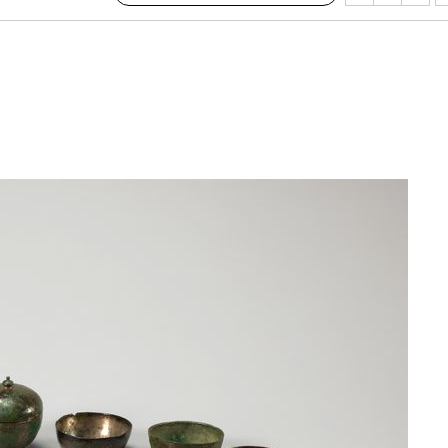
장
 구축
조 마감 다
 어려워"
부 대변인