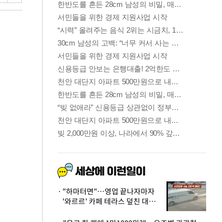
"하마터면"…영업 끝나자마자
'와르르' 카페 테라스 덮친 대리
석 외벽