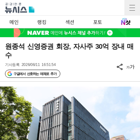
메인
랭킹
섹션
포토
원종석 신영증권 회장, 자사주 30억 장내 매
수
기사등록
2026/06/11 16:51:54
가
가
구글에서 선호하는 매체로 추가