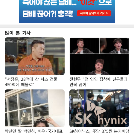
많이 본 기사
"서장훈, 28억에 산 서초 건물
전현무 "전 연인 집착에 친구들과
450억에 매물로"
연락 끊어"
박찬민 딸 박민하, 배우·국가대표
SK하이닉스, 주당 375원 분기배당