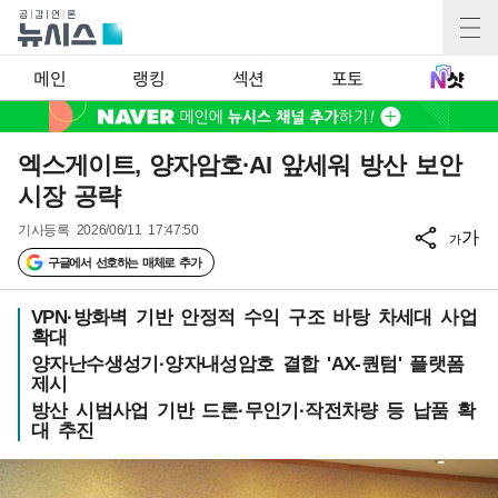
메인
랭킹
섹션
포토
엑스게이트, 양자암호·AI 앞세워 방산 보안
시장 공략
기사등록
2026/06/11 17:47:50
가
가
구글에서 선호하는 매체로 추가
VPN·방화벽 기반 안정적 수익 구조 바탕 차세대 사업
확대
양자난수생성기·양자내성암호 결합 'AX-퀀텀' 플랫폼
제시
방산 시범사업 기반 드론·무인기·작전차량 등 납품 확
대 추진