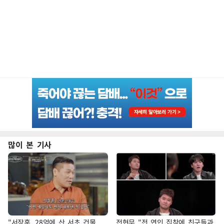
많이 본 기사
"서장훈, 28억에 산 서초 건물
전현무 "전 연인 집착에 친구들과