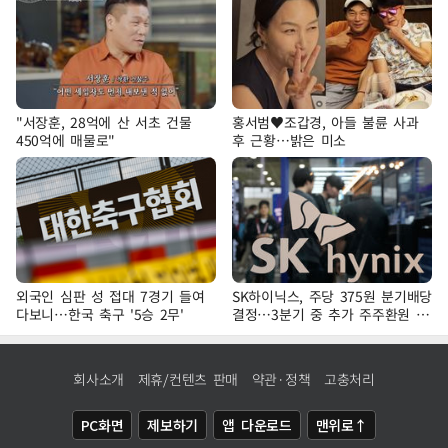
"서장훈, 28억에 산 서초 건물
홍서범♥조갑경, 아들 불륜 사과
450억에 매물로"
후 근황…밝은 미소
외국인 심판 성 접대 7경기 들여
SK하이닉스, 주당 375원 분기배당
다보니…한국 축구 '5승 2무'
결정…3분기 중 추가 주주환원 발
표
회사소개
제휴/컨텐츠 판매
약관·정책
고충처리
PC화면
제보하기
앱 다운로드
맨위로↑