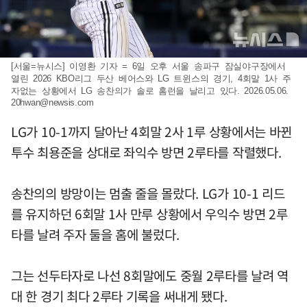
[서울=뉴시스] 이영환 기자 = 6일 오후 서울 송파구 잠실야구장에서
열린 2026 KBO리그 두산 베어스와 LG 트윈스의 경기, 4회말 1사 주
자없는 상황에서 LG 송찬의가 솔로 홈런을 날리고 있다. 2026.05.06.
20hwan@newsis.com
LG가 10-1까지 달아난 4회말 2사 1루 상황에서는 바뀐
투수 최용준을 상대로 좌익수 방면 2루타를 작렬했다.
송찬의의 방망이는 멈출 줄을 몰랐다. LG가 10-1 리드
를 유지하던 6회말 1사 만루 상황에서 우익수 방면 2루
타를 날려 주자 둘을 홈에 불렀다.
그는 선두타자로 나선 8회말에도 중월 2루타를 날려 역
대 한 경기 최다 2루타 기록을 써내게 됐다.