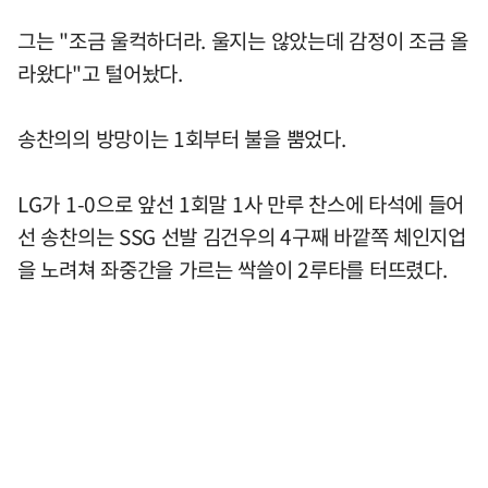
그는 "조금 울컥하더라. 울지는 않았는데 감정이 조금 올
라왔다"고 털어놨다.
송찬의의 방망이는 1회부터 불을 뿜었다.
LG가 1-0으로 앞선 1회말 1사 만루 찬스에 타석에 들어
선 송찬의는 SSG 선발 김건우의 4구째 바깥쪽 체인지업
을 노려쳐 좌중간을 가르는 싹쓸이 2루타를 터뜨렸다.