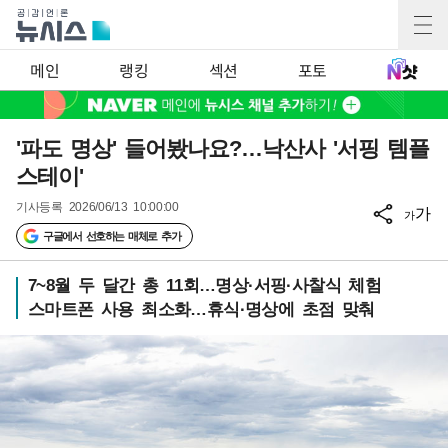
메인
랭킹
섹션
포토
'파도 명상' 들어봤나요?…낙산사 '서핑 템플
스테이'
기사등록
2026/06/13 10:00:00
가
가
구글에서 선호하는 매체로 추가
7~8월 두 달간 총 11회…명상·서핑·사찰식 체험
스마트폰 사용 최소화…휴식·명상에 초점 맞춰