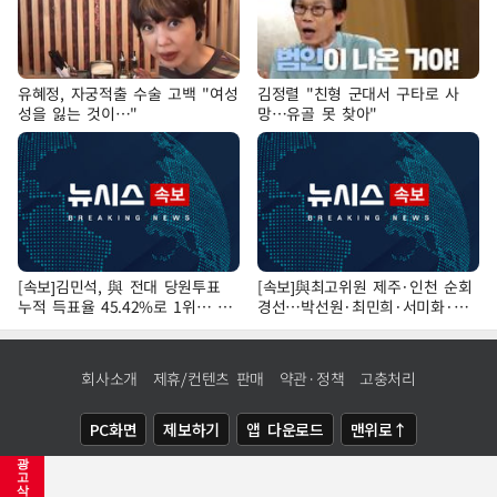
유혜정, 자궁적출 수술 고백 "여성
김정렬 "친형 군대서 구타로 사
성을 잃는 것이…"
망…유골 못 찾아"
[속보]김민석, 與 전대 당원투표
[속보]與최고위원 제주·인천 순회
누적 득표율 45.42%로 1위… 정
경선…박선원·최민희·서미화·한
청래 44.56%
민수·김용 순
회사소개
제휴/컨텐츠 판매
약관·정책
고충처리
PC화면
제보하기
앱 다운로드
맨위로↑
광
COPYRIGHTⓒ
NEWSIS
ALL RIGHTS RESERVED.
고
삭