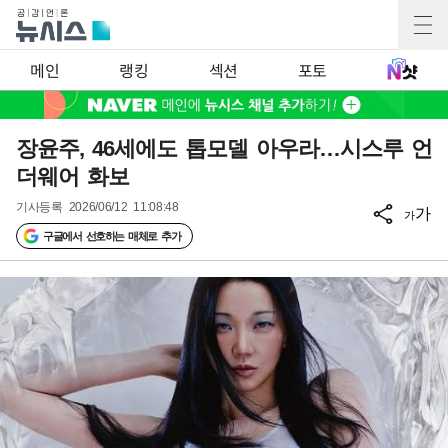
메인
랭킹
섹션
포토
장윤주, 46세에도 톱모델 아우라…시스루 언
더웨어 화보
기사등록
2026/06/12 11:08:48
가
가
구글에서 선호하는 매체로 추가