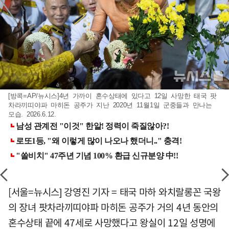
[방콕=AP/뉴시스]4년 가까이 혼수상태에 있다고 12일 사망한 태국 팟
차라끼띠야파 마히돈 공주가 지난 2020년 11월1일 군중들과 만나는
모습. 2026.6.12.
[서울=뉴시스] 강영진 기자 = 태국 마하 와치랄롱꼰 국왕
의 장녀 팟차라끼띠야파 마히돈 공주가 거의 4년 동안의
혼수상태 끝에 47세로 사망했다고 왕실이 12일 성명에