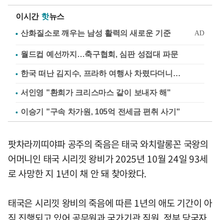
이시간
핫
뉴스
월드컵 예선까지…축구협회, 심판 성접대 파문
한국 떠난 김지수, 프라하 여행사 차렸다더니…
서인영 "환희가 크리스마스 같이 보내자 해"
이승기 "구속 차가원, 105억 전세금 편취 사기"
팟차라끼띠야파 공주의 죽음은 태국 와치랄롱꼰 국왕의
어머니인 태국 시리낏 왕비가 2025년 10월 24일 93세
로 사망한 지 1년이 채 안 돼 찾아왔다.
태국은 시리낏 왕비의 죽음에 따른 1년의 애도 기간이 아
직 진행되고 있어 공무원과 국가기관 직원, 정부 당국자