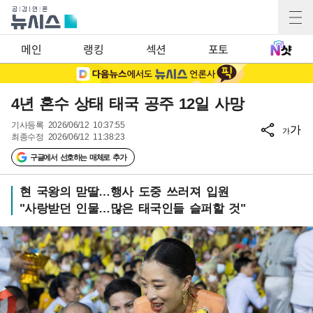
메인
랭킹
섹션
포토
4년 혼수 상태 태국 공주 12일 사망
기사등록
2026/06/12 10:37:55
가
가
최종수정
2026/06/12 11:38:23
구글에서 선호하는 매체로 추가
현 국왕의 맏딸…행사 도중 쓰러져 입원
"사랑받던 인물…많은 태국인들 슬퍼할 것"