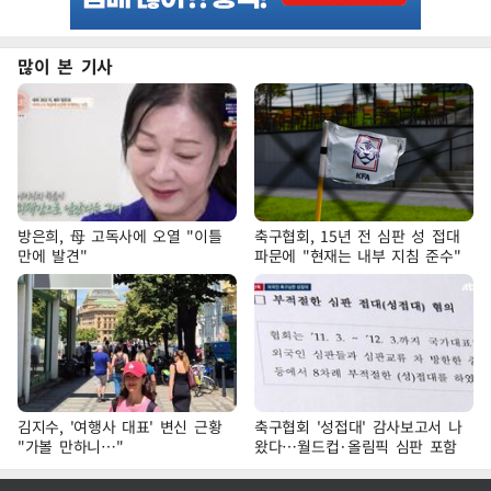
많이 본 기사
방은희, 母 고독사에 오열 "이틀
축구협회, 15년 전 심판 성 접대
만에 발견"
파문에 "현재는 내부 지침 준수"
김지수, '여행사 대표' 변신 근황
축구협회 '성접대' 감사보고서 나
"가볼 만하니…"
왔다…월드컵·올림픽 심판 포함