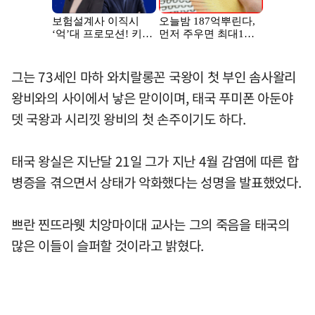
그는 73세인 마하 와치랄롱꼰 국왕이 첫 부인 솜사왈리
왕비와의 사이에서 낳은 맏이이며, 태국 푸미폰 아둔야
뎃 국왕과 시리낏 왕비의 첫 손주이기도 하다.
태국 왕실은 지난달 21일 그가 지난 4월 감염에 따른 합
병증을 겪으면서 상태가 악화했다는 성명을 발표했었다.
쁘란 찐뜨라웻 치앙마이대 교사는 그의 죽음을 태국의
많은 이들이 슬퍼할 것이라고 밝혔다.