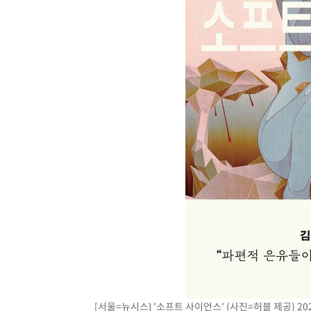
3시간 전 >
여수 오동도 해상서 모터보트 전복…1명 사망·1명 실종
4시간 전 >
극한폭염 한풀 꺾이지만…'낮 최고 35도' 무더위, 열대야 계
날씨]
5시간 전 >
축구협회 "압수수색·성접대 논란 사과…쇄신의 기회로 삼겠
5시간 전 >
[속보]'압수수색·성접대 논란' 축구협회 "실망과 걱정 안겨드
9시간 전 >
'최고 37도' 폭염 지속…강원동해안 최대 150㎜ 비
10시간 전 >
[속보]뉴욕증시 상승 마감…S&P 0.6% 나스닥 1.3%↑
[서울=뉴시스] '소프트 사이언스' (사진=허블 제공) 2026