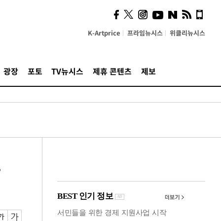
사이 해답 찾았죠"…알을
깨고 나온 '초자아'
K-Artprice
프라임뉴시스
위클리뉴시스
광장
포토
TV뉴시스
제휴 콘텐츠
제보
언