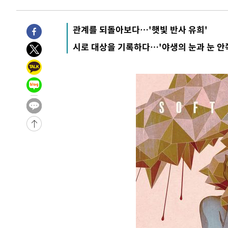
9시간 전 >
'최고 37도' 폭염 지속…강원동해안 최대 150㎜ 비
10시간 전 >
[속보]뉴욕증시 상승 마감…S&P 0.6% 나스닥 1.3%↑
관계를 되돌아보다…'햇빛 반사 유희'
-20804초 전 >
이란 "호르무즈 재개방 합의 근접…美 배상 선행돼야"
시로 대상을 기록하다…'야생의 눈과 눈 안
-11851초 전 >
[속보]與최고위원 제주·인천 순회경선…박선원·최민희
한민수·김용 순
-11804초 전 >
[속보]김민석, 與 전대 당원투표 누적 득표율 45.42%로 
청래 44.56%
-11086초 전 >
[속보]與 대표 경선 제주·인천 당원투표…金 47.75%·
42.08%·宋 10.17%
-10620초 전 >
이강인 "아틀레티코 이적 기뻐…등번호 7번 의미보단 팀 
것"
-10555초 전 >
[속보]與 당대표 경선, 제주·인천 권리당원 투표 김민석 
-4329초 전 >
낮 최고 35도 '무더위'…동해안 시간당 30㎜ '강한 비'[내
-3599초 전 >
[속보]이강인 "감독님이 원하는 마음 느꼈고, 많은 트로피 
레티코 이적"
-3381초 전 >
수도권 40도 육박 '펄펄'…동해안 일부 지역엔 호의주의보
-2350초 전 >
온열질환 사망자 3명 늘어…누적 환자 3000명 돌파
1시간 전 >
강릉에 시간당 81.4㎜ 물폭탄…도로 잠기고 담벼락 붕괴
2시간 전 >
백운산서 80년근 천종산삼 9뿌리 발견…감정가 1.3억원
2시간 전 >
선재도서 해루질 나섰다 실종 60대, 닷새 만에 숨진 채 발견
3시간 전 >
남자 농구, 나고야 아시안게임서 '홈팀' 일본과 한일전