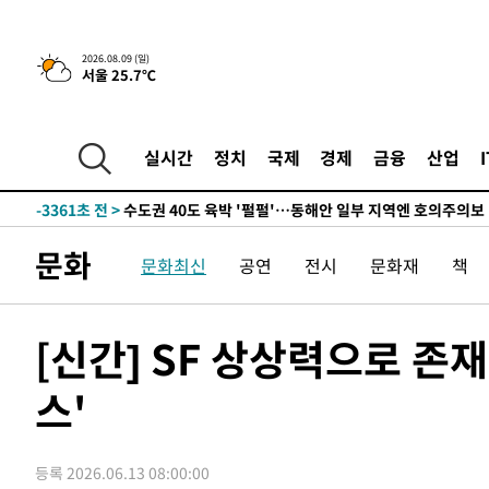
한민수·김용 순
-11784초 전 >
[속보]김민석, 與 전대 당원투표 누적 득표율 45.42%로 
청래 44.56%
-11066초 전 >
[속보]與 대표 경선 제주·인천 당원투표…金 47.75%·
2026.08.09 (일)
서울 25.7℃
42.08%·宋 10.17%
-10600초 전 >
이강인 "아틀레티코 이적 기뻐…등번호 7번 의미보단 팀 
것"
-10535초 전 >
[속보]與 당대표 경선, 제주·인천 권리당원 투표 김민석 
-4309초 전 >
낮 최고 35도 '무더위'…동해안 시간당 30㎜ '강한 비'[내
실시간
정치
국제
경제
금융
산업
-3579초 전 >
[속보]이강인 "감독님이 원하는 마음 느꼈고, 많은 트로피 
레티코 이적"
-3361초 전 >
수도권 40도 육박 '펄펄'…동해안 일부 지역엔 호의주의보
-2330초 전 >
온열질환 사망자 3명 늘어…누적 환자 3000명 돌파
문화
문화최신
공연
전시
문화재
책
1시간 전 >
강릉에 시간당 81.4㎜ 물폭탄…도로 잠기고 담벼락 붕괴
2시간 전 >
백운산서 80년근 천종산삼 9뿌리 발견…감정가 1.3억원
2시간 전 >
선재도서 해루질 나섰다 실종 60대, 닷새 만에 숨진 채 발견
[신간] SF 상상력으로 
3시간 전 >
남자 농구, 나고야 아시안게임서 '홈팀' 일본과 한일전
스'
3시간 전 >
여수 오동도 해상서 모터보트 전복…1명 사망·1명 실종
4시간 전 >
극한폭염 한풀 꺾이지만…'낮 최고 35도' 무더위, 열대야 계
날씨]
5시간 전 >
축구협회 "압수수색·성접대 논란 사과…쇄신의 기회로 삼겠
등록 2026.06.13 08:00:00
5시간 전 >
[속보]'압수수색·성접대 논란' 축구협회 "실망과 걱정 안겨드