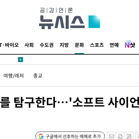
1위… 정
鄭
위해 뛸
승리
일날씨]
IT·바이오
사회
수도권
지방
문화
스포츠
연예
원해 아틀
여행/레저
종교
존재를 탐구한다…'소프트 사이
속[다음주
다"
구글에서 선호하는 매체로 추가
려 죄송"