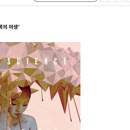
쪽의 야생'
·서미화·
1위… 정
鄭
위해 뛸
승리
일날씨]
원해 아틀