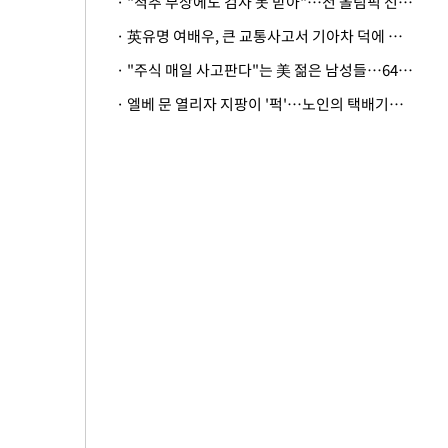
· "척추 부상에도 검사 못 받아"…전 올림픽 선수, 美봅슬레이협회 상대 소송
· 英유명 여배우, 큰 교통사고서 기아차 덕에 살았다
· "주식 매일 사고판다"는 美 젊은 남성들…64%가 "나는 인생의 패배자“
· 엘베 문 열리자 지팡이 '퍽'…노인의 택배기사 폭행 이유