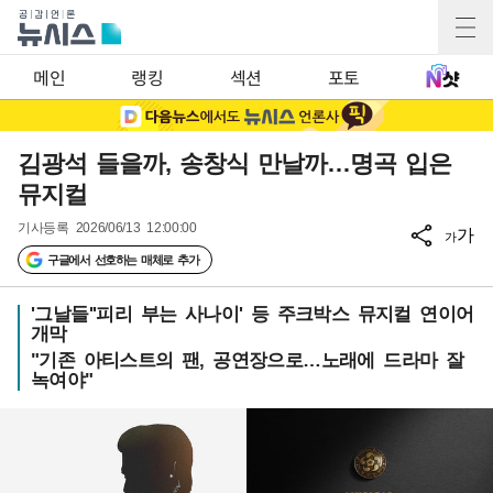
메인
랭킹
섹션
포토
김광석 들을까, 송창식 만날까…명곡 입은
뮤지컬
기사등록
2026/06/13 12:00:00
가
가
구글에서 선호하는 매체로 추가
'그날들''피리 부는 사나이' 등 주크박스 뮤지컬 연이어
개막
"기존 아티스트의 팬, 공연장으로…노래에 드라마 잘
녹여야"