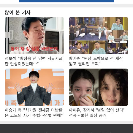
많이 본 기사
정보석 "황정음 전 남편 서글서글
황기순 "원정 도박으로 전 재산
한 인상이었는데…"
잃고 필리핀 도피"
이승기 측 "차가원 전세금 미반환
아이유, 장기하 '별일 없이 산다'
은 고도의 사기 수법…엄벌 원해"
선곡…쿨한 일상 공개