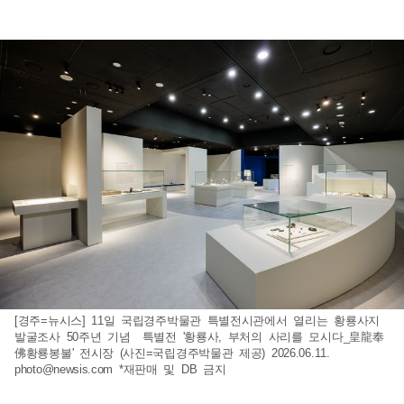
[경주=뉴시스] 11일 국립경주박물관 특별전시관에서 열리는 황룡사지
발굴조사 50주년 기념 특별전 '황룡사, 부처의 사리를 모시다_皇龍奉
佛황룡봉불' 전시장 (사진=국립경주박물관 제공) 2026.06.11.
photo@newsis.com
*재판매 및 DB 금지