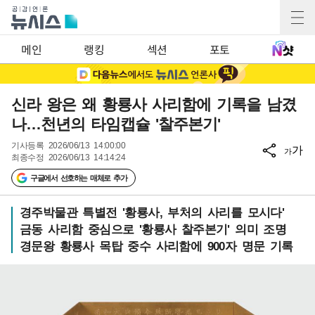
메인
랭킹
섹션
포토
신라 왕은 왜 황룡사 사리함에 기록을 남겼
나…천년의 타임캡슐 '찰주본기'
기사등록
2026/06/13 14:00:00
가
가
최종수정
2026/06/13 14:14:24
구글에서 선호하는 매체로 추가
경주박물관 특별전 '황룡사, 부처의 사리를 모시다'
금동 사리함 중심으로 '황룡사 찰주본기' 의미 조명
경문왕 황룡사 목탑 중수 사리함에 900자 명문 기록