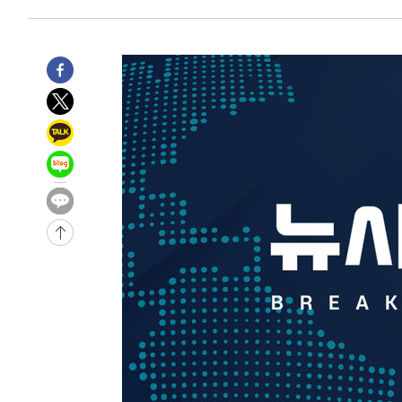
1시간 전 >
여수 오동도 해상서 모터보트 전복…1명 사망·1명 실종
2시간 전 >
극한폭염 한풀 꺾이지만…'낮 최고 35도' 무더위, 열대야 계
날씨]
3시간 전 >
축구협회 "압수수색·성접대 논란 사과…쇄신의 기회로 삼겠
3시간 전 >
[속보]'압수수색·성접대 논란' 축구협회 "실망과 걱정 안겨드
7시간 전 >
'최고 37도' 폭염 지속…강원동해안 최대 150㎜ 비
8시간 전 >
[속보]뉴욕증시 상승 마감…S&P 0.6% 나스닥 1.3%↑
-28099초 전 >
이란 "호르무즈 재개방 합의 근접…美 배상 선행돼야"
-19146초 전 >
[속보]與최고위원 제주·인천 순회경선…박선원·최민희
한민수·김용 순
-19099초 전 >
[속보]김민석, 與 전대 당원투표 누적 득표율 45.42%로 
청래 44.56%
-18381초 전 >
[속보]與 대표 경선 제주·인천 당원투표…金 47.75%·
42.08%·宋 10.17%
-17915초 전 >
이강인 "아틀레티코 이적 기뻐…등번호 7번 의미보단 팀 
것"
-17850초 전 >
[속보]與 당대표 경선, 제주·인천 권리당원 투표 김민석 
-11624초 전 >
낮 최고 35도 '무더위'…동해안 시간당 30㎜ '강한 비'[
-10894초 전 >
[속보]이강인 "감독님이 원하는 마음 느꼈고, 많은 트로피
틀레티코 이적"
-10676초 전 >
수도권 40도 육박 '펄펄'…동해안 일부 지역엔 호의주의
-9645초 전 >
온열질환 사망자 3명 늘어…누적 환자 3000명 돌파