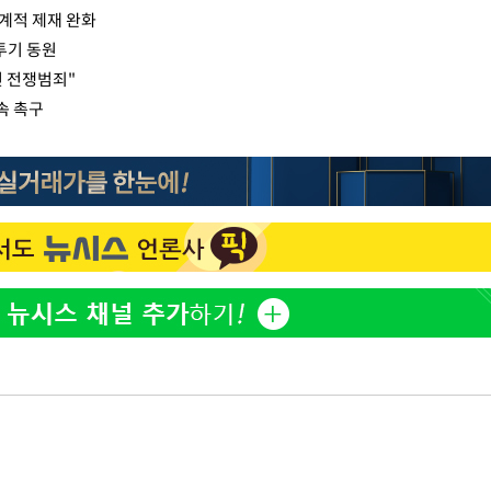
계적 제재 완화
투기 동원
면 전쟁범죄"
속 촉구