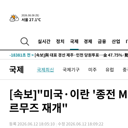
8시간 전 >
[속보]뉴욕증시 상승 마감…S&P 0.6% 나스닥 1.3%↑
2026.08.08 (토)
서울 27.1℃
-28099초 전 >
이란 "호르무즈 재개방 합의 근접…美 배상 선행돼야"
-19146초 전 >
[속보]與최고위원 제주·인천 순회경선…박선원·최민희
한민수·김용 순
-19099초 전 >
[속보]김민석, 與 전대 당원투표 누적 득표율 45.42%로 
실시간
정치
국제
경제
금융
산업
청래 44.56%
-18381초 전 >
[속보]與 대표 경선 제주·인천 당원투표…金 47.75%·
42.08%·宋 10.17%
-17915초 전 >
이강인 "아틀레티코 이적 기뻐…등번호 7번 의미보단 팀 
것"
-17850초 전 >
[속보]與 당대표 경선, 제주·인천 권리당원 투표 김민석 
국제
국제최신
국제기구
미주
유럽
중
-11624초 전 >
낮 최고 35도 '무더위'…동해안 시간당 30㎜ '강한 비'[
-10894초 전 >
[속보]이강인 "감독님이 원하는 마음 느꼈고, 많은 트로피
틀레티코 이적"
-10676초 전 >
수도권 40도 육박 '펄펄'…동해안 일부 지역엔 호의주의
[속보]"미국·이란 '종전 
-9645초 전 >
온열질환 사망자 3명 늘어…누적 환자 3000명 돌파
르무즈 재개"
-3590초 전 >
강릉에 시간당 81.4㎜ 물폭탄…도로 잠기고 담벼락 붕괴
5분 전 >
백운산서 80년근 천종산삼 9뿌리 발견…감정가 1.3억원
43분 전 >
선재도서 해루질 나섰다 실종 60대, 닷새 만에 숨진 채 발견
등록 2026.06.12 18:05:10
수정 2026.06.12 18:09:22
1시간 전 >
남자 농구, 나고야 아시안게임서 '홈팀' 일본과 한일전