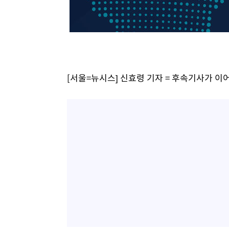
-3590초 전 >
강릉에 시간당 81.4㎜ 물폭탄…도로 잠기고 담벼락 붕괴
5분 전 >
백운산서 80년근 천종산삼 9뿌리 발견…감정가 1.3억원
43분 전 >
선재도서 해루질 나섰다 실종 60대, 닷새 만에 숨진 채 발견
1시간 전 >
남자 농구, 나고야 아시안게임서 '홈팀' 일본과 한일전
1시간 전 >
여수 오동도 해상서 모터보트 전복…1명 사망·1명 실종
[서울=뉴시스] 신효령 기자 = 후속기사가 이
2시간 전 >
극한폭염 한풀 꺾이지만…'낮 최고 35도' 무더위, 열대야 계
날씨]
3시간 전 >
축구협회 "압수수색·성접대 논란 사과…쇄신의 기회로 삼겠
3시간 전 >
[속보]'압수수색·성접대 논란' 축구협회 "실망과 걱정 안겨드
7시간 전 >
'최고 37도' 폭염 지속…강원동해안 최대 150㎜ 비
8시간 전 >
[속보]뉴욕증시 상승 마감…S&P 0.6% 나스닥 1.3%↑