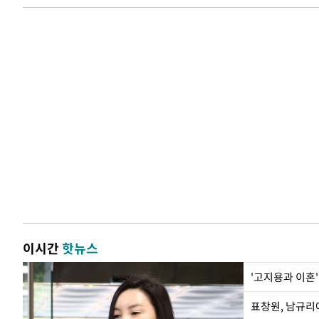
이시간
핫뉴스
'고지용과 이혼'