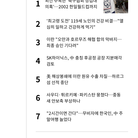
외신 주목한 '축구협회 성접대
1
1
의혹'…2002 한일월드컵까지
소환
새 출발했다
'최고령 도전' 119세 노인의 건강 비결…"열
2
2
심히 일하고 건강하게 먹기"
절 태극기 현수막에
이란 "오만과 호르무즈 해협 합의 막바지…
3
3
최종 승인 기다려"
오나…20억대 아파트
SK하이닉스, 中 충칭 후공정 공장 지분매각
4
4
 그 이후②]
검토
 다 죽어"…전세금
美 해상봉쇄에 이란 원유 수출 차질…하르그
5
5
섬 선적 중단
대 의혹'…2002
사우디·튀르키예·파키스탄 뭉쳤다…중동
6
6
새 안보축 부상하나
"…네이버가 국방
"2시간이면 간다"…무비자에 한국인, 中 주
7
7
말여행 늘었다