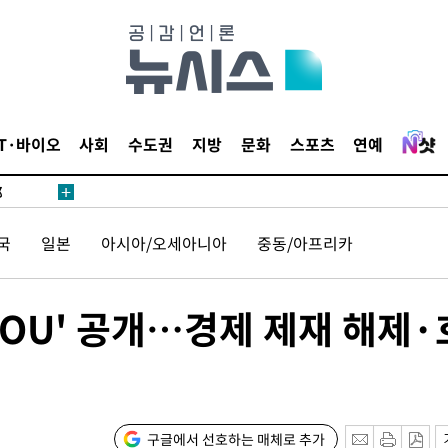
·서미화·
1위… 정
IT·바이오
사회
수도권
지방
문화
스포츠
연예
鄭
위해 뛸
승리
국
일본
아시아/오세아니아
중동/아프리카
내일날씨]
 원해 아
보
MOU' 공개…경제 제재 해제·
구글에서 선호하는 매체로 추가