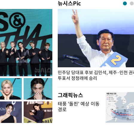
뉴시스Pic
슨 일이? [뉴시스국회토pic]
민주당 당대표 후보 김민석, 제주·인천 
투표서 정청래에 승리
그래픽뉴스
태풍 '돌핀' 예상 이동
경로