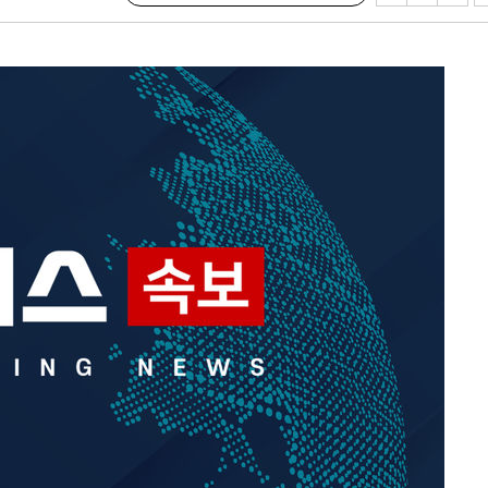
속[다음주
다"
려 죄송"
·서미화·
1위… 정
鄭
위해 뛸
승리
내일날씨]
 원해 아
보