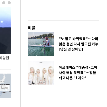
피플
"노 잡고 바뀌었죠"…다리
잃은 청년 다시 일으킨 카누
[당신 옆 장애인]
권리당원
무더위 잊는 도심형 여름 축제 '2026 서울 바캉스
용산어린이정원 앞
페스티벌'
아르테미스 "대중성·코어
사이 해답 찾았죠"…알을
깨고 나온 '초자아'