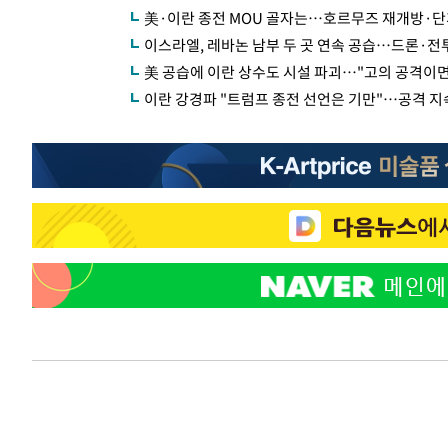
美·이란 종전 MOU 골자는…호르무즈 재개방·단
이스라엘, 레바논 남부 두 곳 연속 공습…드론·전
美 공습에 이란 상수도 시설 파괴…"고의 공격이
이란 강경파 "트럼프 종전 선언은 기만"…공격 지