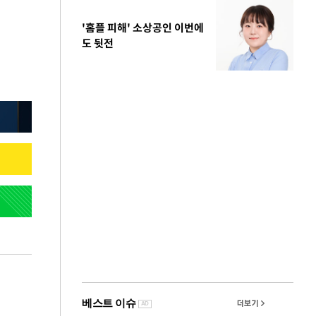
'홈플 피해' 소상공인 이번에
도 뒷전