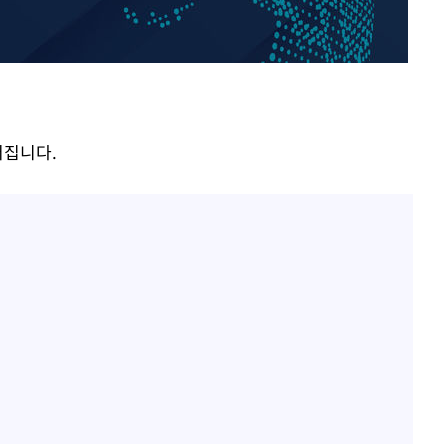
"손 떨림 포착"…카라 한승
1
연, 건강 괜찮나 팬들 '걱정'
'고지용과 이혼' 허양임, 
2
김희철, 거꾸로 걸린 광복
3
"X돌았네"
어집니다.
속[다음주
'덜 똘똘한 한 채' 시대 
4
다"
에 쏠리는 관심[세제 개편,
려 죄송"
차가원 "○○○ 까면 주변
5
미반환 속 녹취 폭로 파장
외신 주목한 '축구협회 성접
6
한일월드컵까지 소환
"한국판 팔란티어 꿈꾼다
7
AI 사업에 진심인 이유