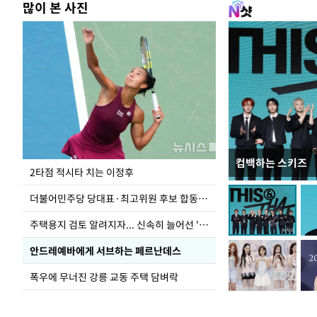
많이 본 사진
컴백하는 스키즈
이번주 국회에는 무
2타점 적시타 치는 이정후
더불어민주당 당대표·최고위원 후보 합동연설회
주택용지 검토 알려지자... 신속히 늘어선 '근조화환'
안드레예바에게 서브하는 페르난데스
폭우에 무너진 강릉 교동 주택 담벼락