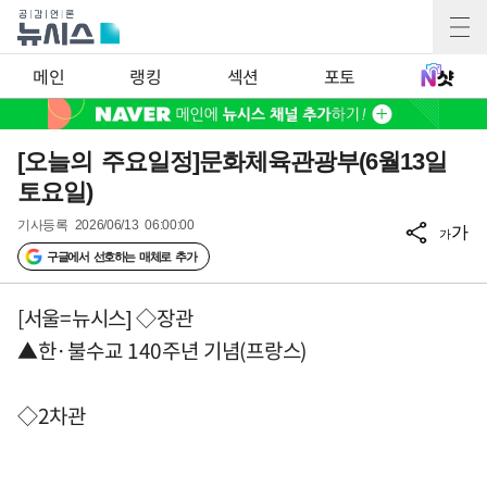
메인
랭킹
섹션
포토
[오늘의 주요일정]문화체육관광부(6월13일
토요일)
기사등록
2026/06/13 06:00:00
가
가
구글에서 선호하는 매체로 추가
[서울=뉴시스] ◇장관
▲한·불수교 140주년 기념(프랑스)
◇2차관