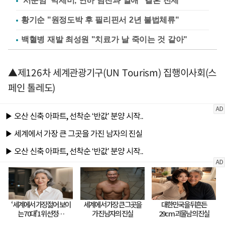
'서준맘' 박세미, 연하 남친과 열애 "결혼 전제"
황기순 "원정도박 후 필리핀서 2년 불법체류"
백혈병 재발 최성원 "치료가 날 죽이는 것 같아"
▲제126차 세계관광기구(UN Tourism) 집행이사회(스
페인 톨레도)