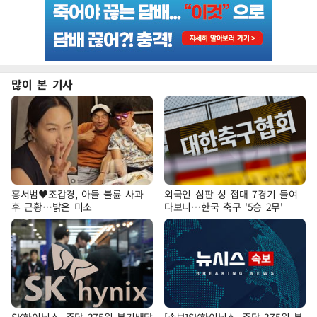
많이 본 기사
홍서범♥조갑경, 아들 불륜 사과
외국인 심판 성 접대 7경기 들여
후 근황…밝은 미소
다보니…한국 축구 '5승 2무'