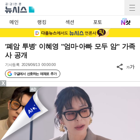
메인
랭킹
섹션
포토
'폐암 투병' 이혜영 "엄마·아빠 모두 암" 가족
사 공개
기사등록
2026/06/13 00:00:00
가
가
구글에서 선호하는 매체로 추가
X