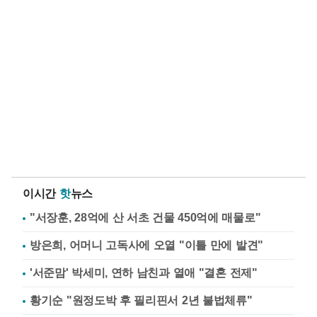
이시간
핫
뉴스
"서장훈, 28억에 산 서초 건물 450억에 매물로"
방은희, 어머니 고독사에 오열 "이틀 만에 발견"
'서준맘' 박세미, 연하 남친과 열애 "결혼 전제"
황기순 "원정도박 후 필리핀서 2년 불법체류"