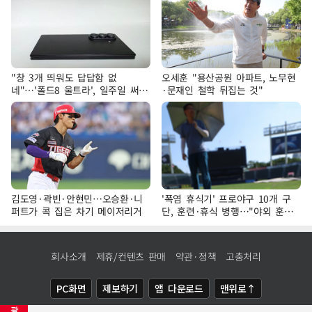
"창 3개 띄워도 답답함 없
오세훈 "용산공원 아파트, 노무현
네"…'폴드8 울트라', 일주일 써보
·문재인 철학 뒤집는 것"
니
김도영·곽빈·안현민…오승환·니
'폭염 휴식기' 프로야구 10개 구
퍼트가 콕 집은 차기 메이저리거
단, 훈련·휴식 병행…"야외 훈련
해도 안전 최우선"
회사소개
제휴/컨텐츠 판매
약관·정책
고충처리
PC화면
제보하기
앱 다운로드
맨위로↑
광