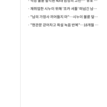
· 직장 불륜 발각된 40대 남성의 고민…"유포 동료 명예훼손·협박죄 고소 가능할까"
· 재취업한 시누이 위해 '조카 셔틀' 떠넘긴 남편…아내 "난 못한다"
· "남의 가정사 끼어들지 마"…시누이 불륜 덮으려는 남편에 억울한 아내
· "현관문 걷어차고 욕설 녹음 반복"…18개월 아기 키우는 집 뒤흔든 '앞집의 비극'