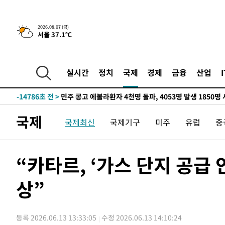
-30455초 전 >
11시간 압수수색에 성접대 파문까지…'쑥대밭' 된 축구
-29477초 전 >
[속보]규제합리화위원회 부위원장에 김태유 서울대 공대
2026.08.07 (금)
서울 37.1℃
병태 후임
-25835초 전 >
[속보]국힘 윤리위, '돌려차기 발언' 진종오·서범수 징계
-21160초 전 >
[속보] 7월 중국 수출 23.9%↑ 수입 27.5%↑…무역총
25.3%↑
-18320초 전 >
[속보]'채상병 순직 책임' 임성근, 항소심도 징역 3년
실시간
정치
국제
경제
금융
산업
-18186초 전 >
[속보]종합특검, '관저이전 봐주기 감사' 유병호 구속기소
-14786초 전 >
민주 콩고 에볼라환자 4천명 돌파, 4053명 발생 1850명
-14036초 전 >
[속보]'300억원대 사기 혐의' 차가원 대표 구속 송치
국제
국제최신
국제기구
미주
유럽
중
-13230초 전 >
"미 전국적 살모네라 식중독 원인은 멕시코산 할라피뇨"--
-11743초 전 >
[속보]경찰·노동부, HL만도 평택사업장 끼임 사망 관련
-11624초 전 >
[속보]합수본, '투표율 허위 입력' 중앙·서울·경기도 선관
“카타르, ‘가스 단지 공급 
압수수색
-11379초 전 >
[속보]원·달러 환율, 오전 9시 1423.8원
상”
-11175초 전 >
[속보]삼성전자·SK하이닉스 동반 강보합…1%대 상승 
-11161초 전 >
[속보]코스닥, 5.95포인트(0.74%) 상승한 807.62개장
-11129초 전 >
[속보]코스피, 6300선 재탈환…1.09% 오른 6365.07 
등록 2026.06.13 13:33:05
수정 2026.06.13 14:10:24
-8294초 전 >
시리아 다마스쿠스 교외에서 미니버스 폭발.. 14명 부상, 