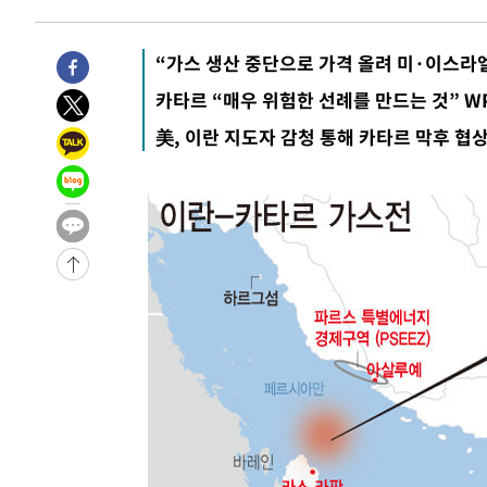
-7592초 전 >
입추에도 극한더위…서울 낮 39도 '폭염중대경보'
-2556초 전 >
이란, 호르무즈서 "적국 목표물들"과 대치로 남부 케슘섬
“가스 생산 중단으로 가격 올려 미·이스라엘
례 큰 폭발음
-31631초 전 >
[속보]종합특검, '계엄 수용공간 확보' 신용해 前교정본
카타르 “매우 위험한 선례를 만드는 것” W
-30504초 전 >
외신들도 주목한 韓축구 파문…"국민적 공분에 수사 재개
美, 이란 지도자 감청 통해 카타르 막후 협
-30475초 전 >
11시간 압수수색에 성접대 파문까지…'쑥대밭' 된 축구
-29497초 전 >
[속보]규제합리화위원회 부위원장에 김태유 서울대 공대
병태 후임
-25855초 전 >
[속보]국힘 윤리위, '돌려차기 발언' 진종오·서범수 징계
-21180초 전 >
[속보] 7월 중국 수출 23.9%↑ 수입 27.5%↑…무역총
25.3%↑
-18340초 전 >
[속보]'채상병 순직 책임' 임성근, 항소심도 징역 3년
-18206초 전 >
[속보]종합특검, '관저이전 봐주기 감사' 유병호 구속기소
-14806초 전 >
민주 콩고 에볼라환자 4천명 돌파, 4053명 발생 1850명
-14056초 전 >
[속보]'300억원대 사기 혐의' 차가원 대표 구속 송치
-13250초 전 >
"미 전국적 살모네라 식중독 원인은 멕시코산 할라피뇨"--
-11763초 전 >
[속보]경찰·노동부, HL만도 평택사업장 끼임 사망 관련
-11644초 전 >
[속보]합수본, '투표율 허위 입력' 중앙·서울·경기도 선관
압수수색
-11399초 전 >
[속보]원·달러 환율, 오전 9시 1423.8원