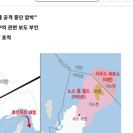
에서 두차
 공격 중단 압박”
부장 기소
P의 관련 보도 부인
"
상 포착
협회
 교수…이
 절차 개시
액
 사망
 CDC
 압수수색
위 등 9곳