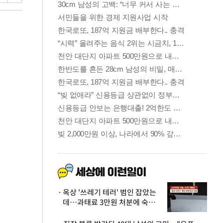
옥상 '쓰레기 테러' 범인 잡았는
데…과태료 3만원 처분에 숙박업
주 허탈