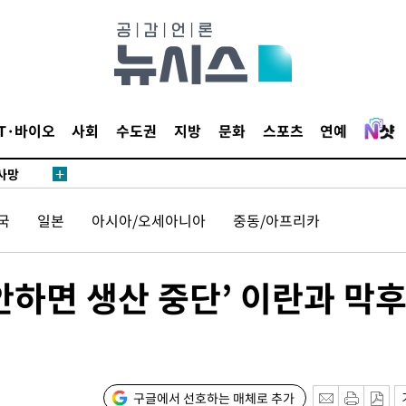
협회
 교수…이
 절차 개시
액
IT·바이오
사회
수도권
지방
문화
스포츠
연예
 사망
국
일본
아시아/오세아니아
중동/아프리카
 CDC
 압수수색
위 등 9곳
안하면 생산 중단’ 이란과 막후
출발
개장
구글에서 선호하는 매체로 추가
3명은 중태