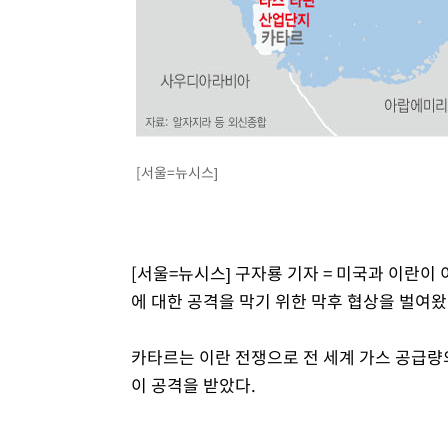
-11195초 전 >
[속보]삼성전자·SK하이닉스 동반 강보합…1%대 상승 
-11181초 전 >
[속보]코스닥, 5.95포인트(0.74%) 상승한 807.62개장
-11149초 전 >
[속보]코스피, 6300선 재탈환…1.09% 오른 6365.07 
-8314초 전 >
시리아 다마스쿠스 교외에서 미니버스 폭발.. 14명 부상, 
-7612초 전 >
입추에도 극한더위…서울 낮 39도 '폭염중대경보'
-2576초 전 >
이란, 호르무즈서 "적국 목표물들"과 대치로 남부 케슘섬
[서울=뉴시스]
례 큰 폭발음
[서울=뉴시스] 구자룡 기자 = 미국과 이란이
에 대한 공격을 막기 위한 막후 협상을 벌여
카타르는 이란 전쟁으로 전 세계 가스 공급량의
이 공격을 받았다.