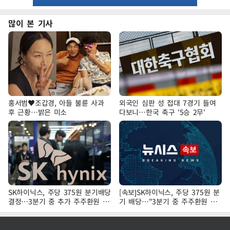
많이 본 기사
홍서범♥조갑경, 아들 불륜 사과
외국인 심판 성 접대 7경기 들여
후 근황…밝은 미소
다보니…한국 축구 '5승 2무'
SK하이닉스, 주당 375원 분기배당
[속보]SK하이닉스, 주당 375원 분
결정…3분기 중 추가 주주환원 발
기 배당…"3분기 중 주주환원 방
표
안 확정"