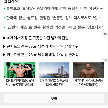
관련기사
홍명보호 휴식날…과달라하라에 깜짝 등장한 나체 자전거 행렬
한국에 없는 월드컵 한정판 '손흥민 컵'…멕시코서도 '인기 만점'
'25번의 패스'로 만든 황인범 역전골…체코 뚫은 '명보타카'
댓글