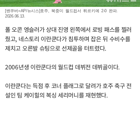
[밴쿠버=AP/뉴시스]호주, 북중미 월드컵서 튀르키예 2-0 완파.
2026.06.13.
폴 오콘 엥슬러가 상대 진영 왼쪽에서 로빙 패스를 찔러
줬고, 네스토리 이란쿤다가 침투하며 잡은 뒤 수비수를
제치고 오른발 슈팅으로 선제골을 터트렸다.
2006년생 이란쿤다의 월드컵 데뷔전 데뷔골이다.
이란쿤다는 득점 후 코너 플래그로 달려가 호주 축구 전
설인 팀 케이힐의 복싱 세리머니를 재현했다.