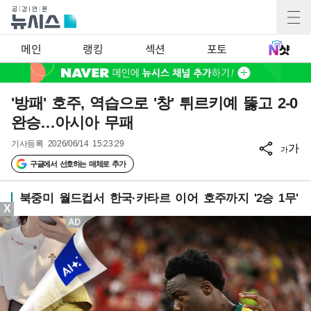
메인
랭킹
섹션
포토
'방패' 호주, 역습으로 '창' 튀르키예 뚫고 2-0
완승…아시아 무패
기사등록
2026/06/14 15:23:29
가
가
구글에서 선호하는 매체로 추가
북중미 월드컵서 한국·카타르 이어 호주까지 '2승 1무'
X