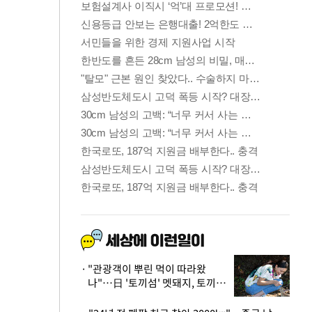
"관광객이 뿌린 먹이 따라왔
나"…日 '토끼섬' 멧돼지, 토끼까
지 사냥