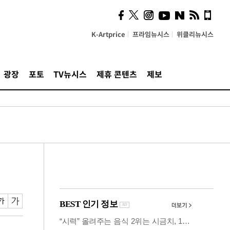
사이 해답 찾았죠"…알을
깨고 나온 '초자아'
K-Artprice
프라임뉴시스
위클리뉴시스
광장
포토
TV뉴시스
제휴 콘텐츠
제보