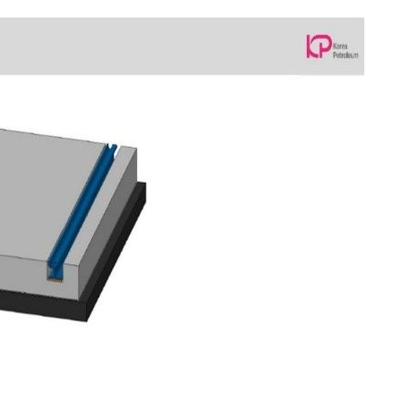
설 '온도
사건
" 밝혀
발로 부상
 논의
밀정보, 언
 있어”