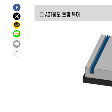
-7403초 전 >
'여긴 20도, 저긴 50도'…열화상 카메라로 본 폭염 저감시
차'
-6874초 전 >
콜롬비아 신임 우파 대통령 취임 하루만에 차량폭탄 폭발 
-468초 전 >
튀르키예 외무장관, "메카 3국 방위협정은 이란이 목표 아냐 
38분 전 >
이군이 불법 군시설 건설한 레바논 남부에서 레바논군 3명 폭
1시간 전 >
[속보]美중부 사령관, 이스라엘 긴급방문 다중화된 전선 상황
1시간 전 >
美 국방부, 켄달 전 공군장관 보안허가 취소…“에어포스원 기
론 누출”
1시간 전 >
‘축구의 신’ 아르헨티나 축구 선수 메시의 부친 지병 별세
1시간 전 >
“美 이란전 무기 소진…북한과 분쟁시 주한 미군 취약해질 수