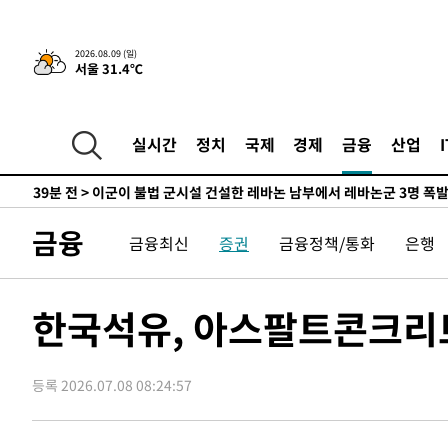
-22477초 전 >
손흥민, 68분 뛰고 2경기 침묵…LAFC, 톨루카에 1-0 승
-21749초 전 >
'2경기 연속 침묵' 손흥민, 톨루카전 68분만 뛰고 슈팅 0
2026.08.09 (일)
서울 31.4℃
-20501초 전 >
이강인, 오늘 서울서 AT마드리드 입단식…'전례 없는 특
-7383초 전 >
'여긴 20도, 저긴 50도'…열화상 카메라로 본 폭염 저감시
차'
-6854초 전 >
콜롬비아 신임 우파 대통령 취임 하루만에 차량폭탄 폭발 
실시간
정치
국제
경제
금융
산업
-448초 전 >
튀르키예 외무장관, "메카 3국 방위협정은 이란이 목표 아냐 
39분 전 >
이군이 불법 군시설 건설한 레바논 남부에서 레바논군 3명 폭
1시간 전 >
[속보]美중부 사령관, 이스라엘 긴급방문 다중화된 전선 상황
금융
금융최신
증권
금융정책/통화
은행
1시간 전 >
美 국방부, 켄달 전 공군장관 보안허가 취소…“에어포스원 기
론 누출”
1시간 전 >
‘축구의 신’ 아르헨티나 축구 선수 메시의 부친 지병 별세
2시간 전 >
“美 이란전 무기 소진…북한과 분쟁시 주한 미군 취약해질 수
한국석유, 아스팔트콘크리트
-27205초 전 >
[속보]장은수, KLPGA 제주삼다수 역전 우승…데뷔 10년
정상
-22570초 전 >
"얼마나 더웠으면"…안동 물길공원서 헤엄친 구렁이 '소
등록 2026.07.08 08:24:57
-22497초 전 >
손흥민, 68분 뛰고 2경기 침묵…LAFC, 톨루카에 1-0 승
-21769초 전 >
'2경기 연속 침묵' 손흥민, 톨루카전 68분만 뛰고 슈팅 0
-20521초 전 >
이강인, 오늘 서울서 AT마드리드 입단식…'전례 없는 특