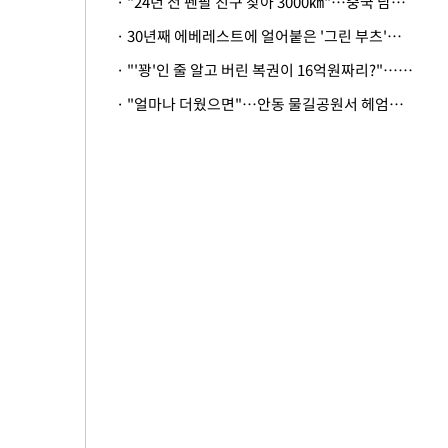
· "24년 전 펜팔 친구 찾아 3000㎞"…중국 남성 사연에 '뭉클'
· 30년째 에베레스트에 얼어붙은 '그린 부츠'…드디어 가족 품으로
· "'꽝'인 줄 알고 버린 복권이 16억원짜리?"…극적으로 되찾은 사연
· "얼마나 더웠으면"…안동 물길공원서 헤엄친 구렁이 '소동'