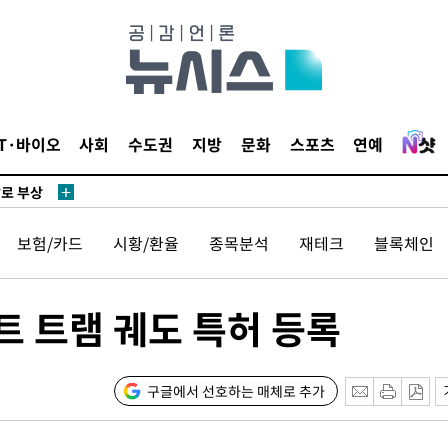
리(종합)
개
급대우'
설 '온도
사건
IT·바이오
사회
수도권
지방
문화
스포츠
연예
" 밝혀
발로 부상
 논의
보험/카드
시황/환율
종목분석
재테크
블록체인
밀정보, 언
 있어”
 트램 궤도 특허 등록
 차에 첫
동'
리(종합)
구글에서 선호하는 매체로 추가
개
급대우'