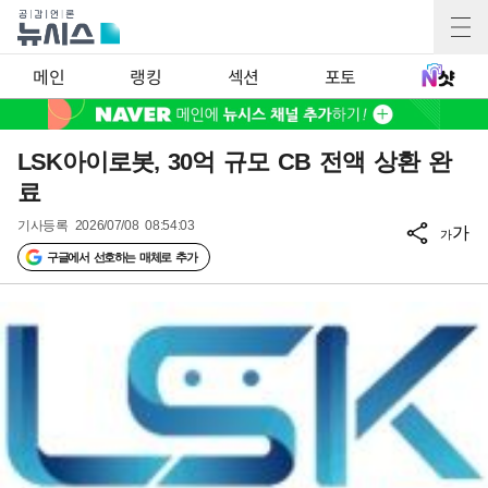
메인
랭킹
섹션
포토
LSK아이로봇, 30억 규모 CB 전액 상환 완
료
기사등록
2026/07/08 08:54:03
가
가
구글에서 선호하는 매체로 추가