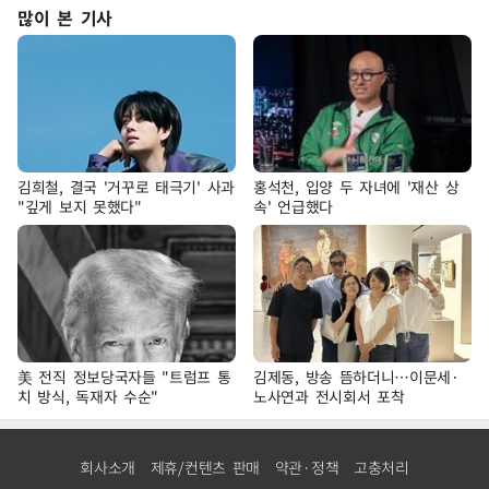
많이 본 기사
김희철, 결국 '거꾸로 태극기' 사과
홍석천, 입양 두 자녀에 '재산 상
"깊게 보지 못했다"
속' 언급했다
美 전직 정보당국자들 "트럼프 통
김제동, 방송 뜸하더니…이문세·
치 방식, 독재자 수순"
노사연과 전시회서 포착
회사소개
제휴/컨텐츠 판매
약관·정책
고충처리