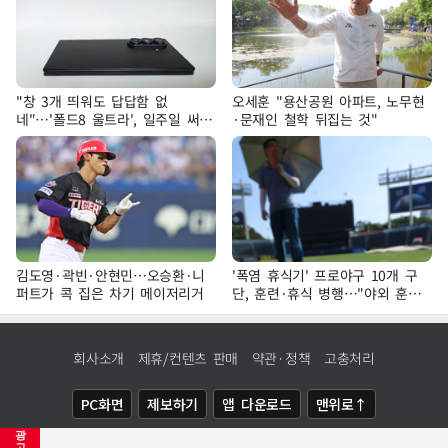
"창 3개 띄워도 답답함 없
오세훈 "용산공원 아파트, 노무현
네"…'폴드8 울트라', 일주일 써보
·문재인 철학 뒤집는 것"
니
김도영·곽빈·안현민…오승환·니
'폭염 휴식기' 프로야구 10개 구
퍼트가 콕 집은 차기 메이저리거
단, 훈련·휴식 병행…"야외 훈련
해도 안전 최우선"
회사소개
제휴/컨텐츠 판매
약관·정책
고충처리
PC화면
제보하기
앱 다운로드
맨위로↑
광
COPYRIGHTⓒ
NEWSIS
ALL RIGHTS RESERVED.
고