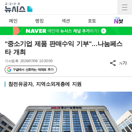
메인
랭킹
섹션
포토
"중소기업 제품 판매수익 기부"…나눔페스
타 개최
기사등록
2026/07/08 10:30:00
가
가
구글에서 선호하는 매체로 추가
참전유공자, 지역소외계층에 지원