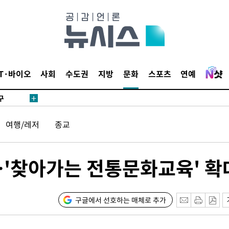
시위"
전..15
IT·바이오
사회
수도권
지방
문화
스포츠
연예
구
료
여행/레저
종교
…'찾아가는 전통문화교육' 확
시위"
구글에서 선호하는 매체로 추가
전..15