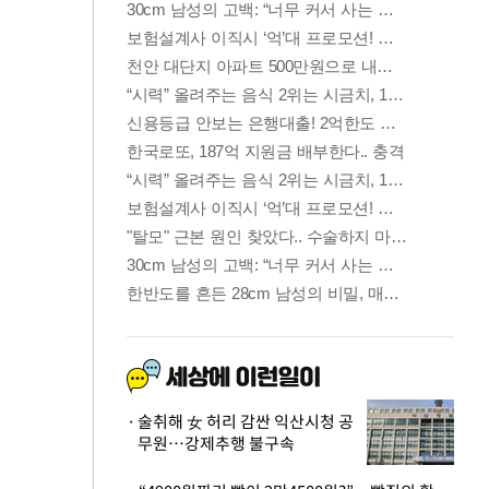
술취해 女 허리 감싼 익산시청 공
무원…강제추행 불구속