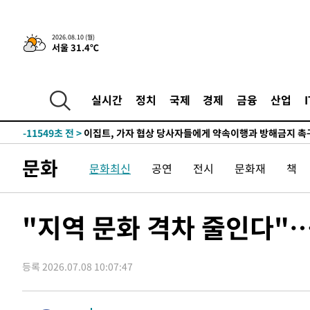
-17928초 전 >
[속보]코스닥, 8.85포인트(1.11%) 오른 807.66 개장
-17924초 전 >
[속보]코스피, 47.56포인트(0.76%) 오른 6306.33 개장
2026.08.10 (월)
-16360초 전 >
[속보]지하철 1호선 상행선 용산역 무정차 통과…"집회·
서울 31.4℃
-14685초 전 >
'낮 최고 34도' 전국 더위 지속…강원·경상권 오전 비
-13333초 전 >
파키스탄 보안군, 대 테러작전으로 남서부의 무장세력 소탕
명 살해
실시간
정치
국제
경제
금융
산업
-11880초 전 >
인천 앞바다 연락두절 모터보트 승선원 3명 전원 구조
-11549초 전 >
이집트, 가자 협상 당사자들에게 약속이행과 방해금지 촉
-7205초 전 >
트럼프, 이란 추가 요구에 "저강도 대응…이건 체스게임"
-22446초 전 >
[속보]'전장연 시위' 1호선 용산역 상행선 무정차 통과 종
문화
문화최신
공연
전시
문화재
책
-20924초 전 >
[속보]코스닥 지수 5%대 급등에 '매수 사이드카' 발동
-18210초 전 >
[속보]원·달러 환율, 오전 9시 1410.3원
"지역 문화 격차 줄인다"
-17948초 전 >
[속보]코스닥, 8.85포인트(1.11%) 오른 807.66 개장
-17944초 전 >
[속보]코스피, 47.56포인트(0.76%) 오른 6306.33 개장
-16380초 전 >
[속보]지하철 1호선 상행선 용산역 무정차 통과…"집회·
등록 2026.07.08 10:07:47
-14705초 전 >
'낮 최고 34도' 전국 더위 지속…강원·경상권 오전 비
-13353초 전 >
파키스탄 보안군, 대 테러작전으로 남서부의 무장세력 소탕
명 살해