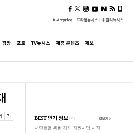
잃은 청년 다시 일으킨 카누
[당신 옆 장애인]
K-Artprice
프라임뉴시스
위클리뉴시스
광장
포토
TV뉴시스
제휴 콘텐츠
제보
대