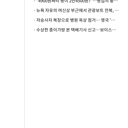
· “4900원짜리 빵이 2만4500원?”…빵집의 황당한 계산법
· 뉴욕 자유의 여신상 부근에서 관광보트 전복, 엄마와 딸아기 사망
· 저승사자 복장으로 병원 옥상 점거… 영국 '흑사병 의사'의 기행
· 수상한 종이가방 본 택배기사 신고…보이스피싱 피해 3000만원 막아