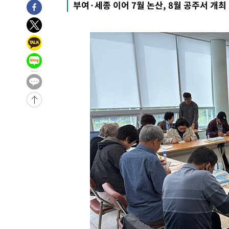
-11900초 전 >
인천 앞바다 연락두절 모터보트 승선원 3명 전원 구조
부여·세종 이어 7월 논산, 8월 공주서 개최
-11569초 전 >
이집트, 가자 협상 당사자들에게 약속이행과 방해금지 촉
-7225초 전 >
트럼프, 이란 추가 요구에 "저강도 대응…이건 체스게임"