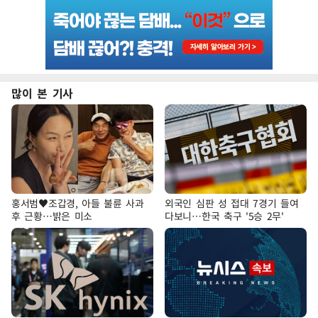
많이 본 기사
홍서범♥조갑경, 아들 불륜 사과
외국인 심판 성 접대 7경기 들여
후 근황…밝은 미소
다보니…한국 축구 '5승 2무'