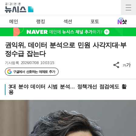
메인
랭킹
섹션
포토
권익위, 데이터 분석으로 민원 사각지대·부
정수급 잡는다
기사등록
2026/07/08 10:03:15
가
가
구글에서 선호하는 매체로 추가
3대 분야 데이터 시범 분석… 정책개선 점검에도 활
용