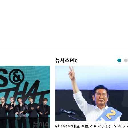
뉴시스Pic
슨 일이? [뉴시스국회토pic]
민주당 당대표 후보 김민석, 제주·인천 