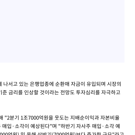
김희철, 거꾸로 걸린 광복
1
태극기 현수막에 "X돌았네
속[다음주
"손 떨림 포착"…카라 한
2
다"
팬들 '걱정'
려 죄송"
용산어린이정원 앞 즐비한 
3
시스Pic]
차가원 "○○○ 까면 주변
4
미반환 속 녹취 폭로 파장
유혜정, 자궁적출 수술 고
5
것이…"
에 나서고 있는 은행업종에 순환매 자금이 유입되며 시장의
기준 금리를 인상할 것이라는 전망도 투자심리를 자극하고
[속보]이강인 "감독님이 
6
많은 트로피 원해 아틀레티
[속보]김민석, 與 전대 
7
 "2분기 1조7000억원을 웃도는 지배순이익과 자본비율
45.42%로 1위… 정청래 
 매입·소각이 예상된다"며 "하반기 자사주 매입·소각 예
6000억원) 및 올해 상반기(7000억원)보다 증가한 규모"라고