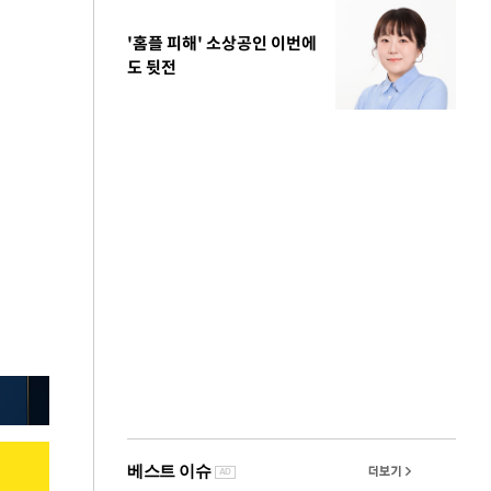
'홈플 피해' 소상공인 이번에
도 뒷전