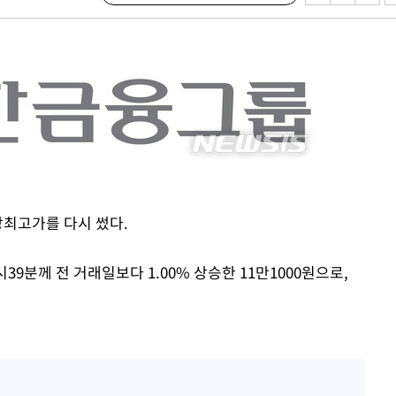
서미화·한
1위… 정청
2.08%·
해 뛸 것"
리
씨]
상최고가를 다시 썼다.
해 아틀레티
9분께 전 거래일보다 1.00% 상승한 11만1000원으로,