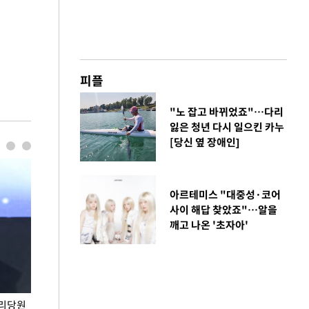
피플
"노 잡고 바뀌었죠"…다리
잃은 청년 다시 일으킨 카누
[당신 옆 장애인]
아르테미스 "대중성·코어
사이 해답 찾았죠"…알을
깨고 나온 '초자아'
권리당원
무더위 잊는 도심형 여름 축제 '2026 서울 바캉스
용산어린이정원 앞