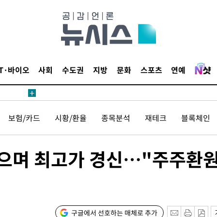
1위… 정청
2.08%·
해 뛸 것"
리
씨]
IT·바이오
사회
수도권
지방
문화
스포츠
연예
해 아틀레티
보험/카드
시황/환율
종목분석
재테크
블록체인
 찍으며 최고가 경신…"주주환
속[다음주
다"
구글에서 선호하는 매체로 추가
려 죄송"