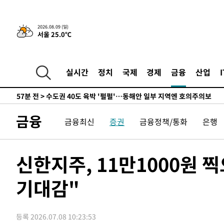
민수·김용 순
-4998초 전 >
[속보]김민석, 與 전대 당원투표 누적 득표율 45.42%로 
래 44.56%
-4280초 전 >
[속보]與 대표 경선 제주·인천 당원투표…金 47.75%·鄭 4
2026.08.09 (일)
서울 25.0℃
宋 10.17%
-3814초 전 >
이강인 "아틀레티코 이적 기뻐…등번호 7번 의미보단 팀 위
-3749초 전 >
[속보]與 당대표 경선, 제주·인천 권리당원 투표 김민석 승
41분 전 >
낮 최고 35도 '무더위'…동해안 시간당 30㎜ '강한 비'[내일날
실시간
정치
국제
경제
금융
산업
53분 전 >
[속보]이강인 "감독님이 원하는 마음 느꼈고, 많은 트로피 원
코 이적"
57분 전 >
수도권 40도 육박 '펄펄'…동해안 일부 지역엔 호의주의보
1시간 전 >
온열질환 사망자 3명 늘어…누적 환자 3000명 돌파
금융
금융최신
증권
금융정책/통화
은행
2시간 전 >
강릉에 시간당 81.4㎜ 물폭탄…도로 잠기고 담벼락 붕괴
4시간 전 >
백운산서 80년근 천종산삼 9뿌리 발견…감정가 1.3억원
4시간 전 >
선재도서 해루질 나섰다 실종 60대, 닷새 만에 숨진 채 발견
신한지주, 11만1000원
5시간 전 >
남자 농구, 나고야 아시안게임서 '홈팀' 일본과 한일전
기대감"
5시간 전 >
여수 오동도 해상서 모터보트 전복…1명 사망·1명 실종
6시간 전 >
극한폭염 한풀 꺾이지만…'낮 최고 35도' 무더위, 열대야 계
날씨]
7시간 전 >
축구협회 "압수수색·성접대 논란 사과…쇄신의 기회로 삼겠
등록 2026.07.08 10:23:53
7시간 전 >
[속보]'압수수색·성접대 논란' 축구협회 "실망과 걱정 안겨드