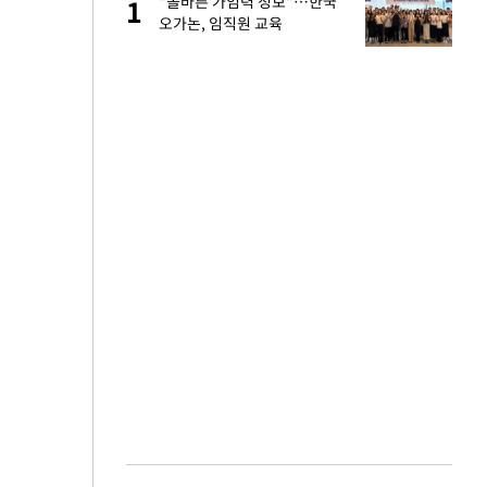
절
"올바른 가임력 정보"…한국
1
1
"
오가논, 임직원 교육
승연, 건강 괜찮나
2
근조화환, 왜?[뉴
3
 다 죽어"…전세금
4
백 "여성성을 잃는
5
원하는 마음 느꼈고,
6
코 이적"
당원투표 누적 득표율
7
44.56%