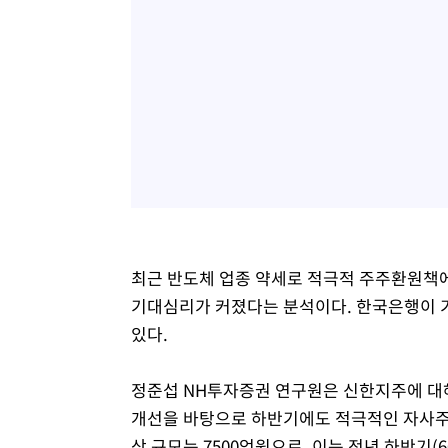
5시간 전 >
여수 오동도 해상서 모터보트 전복…1명 사망·1명 실종
6시간 전 >
극한폭염 한풀 꺾이지만…'낮 최고 35도' 무더위, 열대야 계
날씨]
7시간 전 >
축구협회 "압수수색·성접대 논란 사과…쇄신의 기회로 삼겠
7시간 전 >
[속보]'압수수색·성접대 논란' 축구협회 "실망과 걱정 안겨드
10시간 전 >
'최고 37도' 폭염 지속…강원동해안 최대 150㎜ 비
12시간 전 >
[속보]뉴욕증시 상승 마감…S&P 0.6% 나스닥 1.3%↑
최근 반도체 업종 약세로 적극적 주주환원책
기대심리가 커졌다는 분석이다. 한국은행이 
있다.
정준섭 NH투자증권 연구원은 신한지주에 대해
개선을 바탕으로 하반기에도 적극적인 자사주
상 규모는 7500억원으로, 이는 전년 하반기(