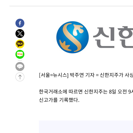
10시간 전 >
'최고 37도' 폭염 지속…강원동해안 최대 150㎜ 비
12시간 전 >
[속보]뉴욕증시 상승 마감…S&P 0.6% 나스닥 1.3%↑
-14018초 전 >
이란 "호르무즈 재개방 합의 근접…美 배상 선행돼야"
-5065초 전 >
[속보]與최고위원 제주·인천 순회경선…박선원·최민희·
민수·김용 순
-5018초 전 >
[속보]김민석, 與 전대 당원투표 누적 득표율 45.42%로 
래 44.56%
-4300초 전 >
[속보]與 대표 경선 제주·인천 당원투표…金 47.75%·鄭 4
宋 10.17%
-3834초 전 >
이강인 "아틀레티코 이적 기뻐…등번호 7번 의미보단 팀 위
-3769초 전 >
[속보]與 당대표 경선, 제주·인천 권리당원 투표 김민석 승
40분 전 >
낮 최고 35도 '무더위'…동해안 시간당 30㎜ '강한 비'[내일날
[서울=뉴시스] 박주연 기자 = 신한지주가 사
53분 전 >
[속보]이강인 "감독님이 원하는 마음 느꼈고, 많은 트로피 원
코 이적"
56분 전 >
수도권 40도 육박 '펄펄'…동해안 일부 지역엔 호의주의보
한국거래소에 따르면 신한지주는 8일 오전 9시3
1시간 전 >
온열질환 사망자 3명 늘어…누적 환자 3000명 돌파
신고가를 기록했다.
2시간 전 >
강릉에 시간당 81.4㎜ 물폭탄…도로 잠기고 담벼락 붕괴
3시간 전 >
백운산서 80년근 천종산삼 9뿌리 발견…감정가 1.3억원
4시간 전 >
선재도서 해루질 나섰다 실종 60대, 닷새 만에 숨진 채 발견
5시간 전 >
남자 농구, 나고야 아시안게임서 '홈팀' 일본과 한일전