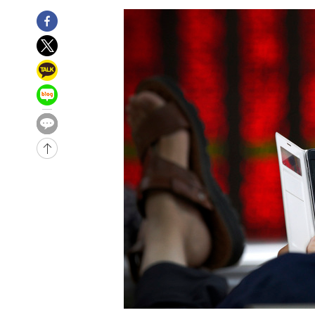
-10842초 전 >
[속보]규제합리화위원회 부위원장에 김태유 서울대 공대
병태 후임
-7200초 전 >
[속보]국힘 윤리위, '돌려차기 발언' 진종오·서범수 징계 
-2525초 전 >
[속보] 7월 중국 수출 23.9%↑ 수입 27.5%↑…무역총액 
5분 전 >
[속보]'채상병 순직 책임' 임성근, 항소심도 징역 3년
7분 전 >
[속보]종합특검, '관저이전 봐주기 감사' 유병호 구속기소
1시간 전 >
민주 콩고 에볼라환자 4천명 돌파, 4053명 발생 1850명 사망
-24017초 전 >
"낮 기온 소폭 하락"…수도권 폭염중대경보, 폭염경보로
-23981초 전 >
[속보]이 대통령, '호우피해' 안동·의성 관할 4개 면 특
선포
-23944초 전 >
[단독]중수청 지원 검사들, 정원 초과 시 낮은 계급 임용
갈 수도
-21915초 전 >
낮 최고 37도 찜통더위…곳곳 소나기·강원 많은 비[내일
-20221초 전 >
SK하이닉스, 용인·청주 팹에 54조 투자…"AI 메모리 수
응"
-17077초 전 >
여자배구 이재영·이다영 자매, 아제르바이잔 투란VC 입
-16330초 전 >
외국인 심판 성 접대 7경기 들여다보니…한국 축구 '5승 2
-16064초 전 >
[속보]코스닥, 2.86포인트(0.36%) 내린 798.81마감
-16017초 전 >
[속보]코스피, 6200선 약보합…0.60% 내린 6258.77에
-15997초 전 >
[속보]원·달러 환율, 7.7원 내린 1416.1원 마감