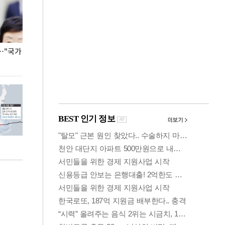
…"국가
홈플러스, 67개 점포 가오픈… 13일 정식 개장
오세훈 서울시장,
환경 점검