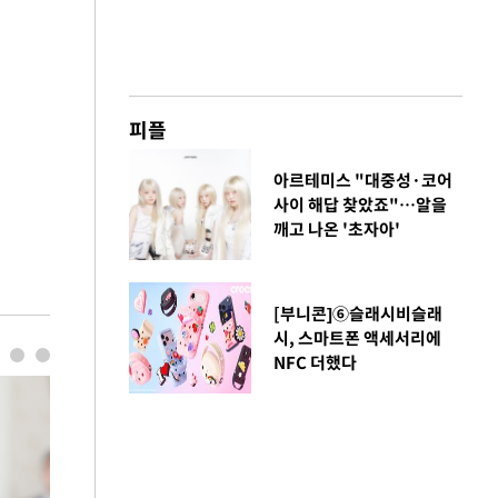
피플
아르테미스 "대중성·코어
사이 해답 찾았죠"…알을
깨고 나온 '초자아'
[부니콘]⑥슬래시비슬래
시, 스마트폰 액세서리에
NFC 더했다