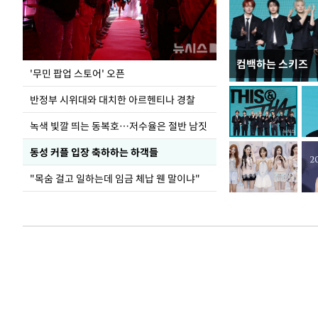
컴백하는 스키즈
지석천 뒤덮은 
'무민 팝업 스토어' 오픈
반정부 시위대와 대치한 아르헨티나 경찰
녹색 빛깔 띄는 동복호…저수율은 절반 남짓
동성 커플 입장 축하하는 하객들
"목숨 걸고 일하는데 임금 체납 웬 말이냐"