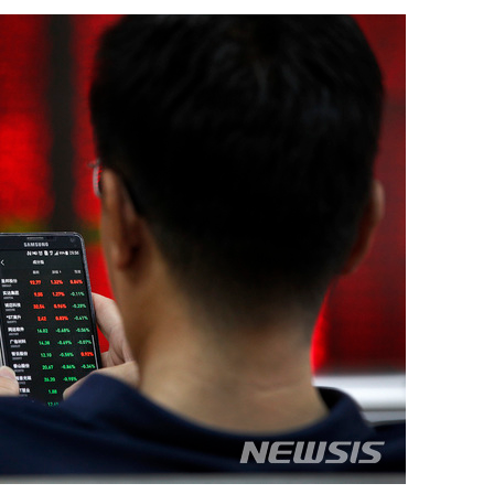
 교수…이
절차 개시
25.3%↑
 하향
별재난지역
…희망지 못
날씨]
요 선제 대
단
무'
 마쳐