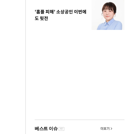
'홈플 피해' 소상공인 이번에
도 뒷전