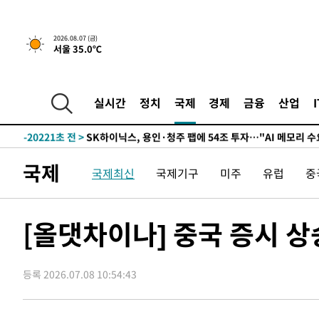
1시간 전 >
민주 콩고 에볼라환자 4천명 돌파, 4053명 발생 1850명 사망
2026.08.07 (금)
서울 35.0℃
-24017초 전 >
"낮 기온 소폭 하락"…수도권 폭염중대경보, 폭염경보로
-23981초 전 >
[속보]이 대통령, '호우피해' 안동·의성 관할 4개 면 특
선포
-23944초 전 >
[단독]중수청 지원 검사들, 정원 초과 시 낮은 계급 임용
실시간
정치
국제
경제
금융
산업
갈 수도
-21915초 전 >
낮 최고 37도 찜통더위…곳곳 소나기·강원 많은 비[내일
-20221초 전 >
SK하이닉스, 용인·청주 팹에 54조 투자…"AI 메모리 수
응"
-17077초 전 >
여자배구 이재영·이다영 자매, 아제르바이잔 투란VC 입
국제
국제최신
국제기구
미주
유럽
중
-16330초 전 >
외국인 심판 성 접대 7경기 들여다보니…한국 축구 '5승 2
-16064초 전 >
[속보]코스닥, 2.86포인트(0.36%) 내린 798.81마감
-16017초 전 >
[속보]코스피, 6200선 약보합…0.60% 내린 6258.77에
[올댓차이나] 중국 증시 
-15997초 전 >
[속보]원·달러 환율, 7.7원 내린 1416.1원 마감
-15886초 전 >
[속보] 노원서 40.1도 관측…서울, 2018년 이후 첫 40도
등록 2026.07.08 10:54:43
-12976초 전 >
[속보]종합특검, '계엄 수용공간 확보' 신용해 前교정본
-11849초 전 >
외신들도 주목한 韓축구 파문…"국민적 공분에 수사 재개
-11820초 전 >
11시간 압수수색에 성접대 파문까지…'쑥대밭' 된 축구