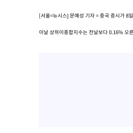
-15886초 전 >
[속보] 노원서 40.1도 관측…서울, 2018년 이후 첫 40도
[서울=뉴시스] 문예성 기자 = 중국 증시가 8
-12976초 전 >
[속보]종합특검, '계엄 수용공간 확보' 신용해 前교정본
-11849초 전 >
외신들도 주목한 韓축구 파문…"국민적 공분에 수사 재개
이날 상하이종합지수는 전날보다 0.16% 오른 
-11820초 전 >
11시간 압수수색에 성접대 파문까지…'쑥대밭' 된 축구
-10842초 전 >
[속보]규제합리화위원회 부위원장에 김태유 서울대 공대
병태 후임
-7200초 전 >
[속보]국힘 윤리위, '돌려차기 발언' 진종오·서범수 징계 
-2525초 전 >
[속보] 7월 중국 수출 23.9%↑ 수입 27.5%↑…무역총액 
5분 전 >
[속보]'채상병 순직 책임' 임성근, 항소심도 징역 3년
7분 전 >
[속보]종합특검, '관저이전 봐주기 감사' 유병호 구속기소
1시간 전 >
민주 콩고 에볼라환자 4천명 돌파, 4053명 발생 1850명 사망