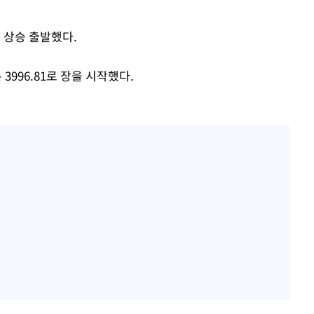
"서장훈, 28억에 산 서초 
1
450억에 매물로"
일 상승 출발했다.
부장 기소
전현무 "전 연인 집착에 
2
"
3996.81로 장을 시작했다.
협회
박찬민 딸 박민하, 배우
3
 교수…이
니…여유로운 근황 공개
절차 개시
SK하이닉스, 주당 375원
4
25.3%↑
분기 중 추가 주주환원 발
[속보]SK하이닉스, 주당 3
5
당…"3분기 중 주주환원 
외국인 심판 성 접대 7
6
국 축구 '5승 2무'
구윤철 "실거주 30억 이
7
세 모두 완화"