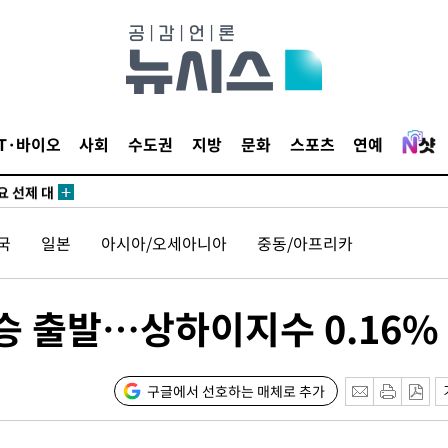
 하향
별재난지역
…희망지 못
IT·바이오
사회
수도권
지방
문화
스포츠
연예
날씨]
요 선제 대
단
국
일본
아시아/오세아니아
중동/아프리카
무'
 마쳐
상승 출발…상하이지수 0.16
부장 기소
구글에서 선호하는 매체로 추가
"
협회