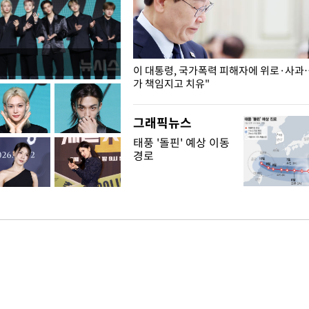
개구리밥
이 대통령, 국가폭력 피해자에 위로·사과
가 책임지고 치유"
그래픽뉴스
태풍 '돌핀' 예상 이동
경로