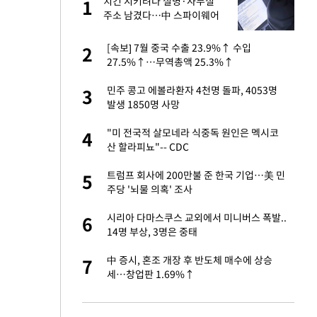
건물
치킨 시키려다 실명·사무실
1
1
주소 남겼다…中 스파이웨어
꼬리 밟혔다
친구들과 연락 끊어"
[속보] 7월 중국 수출 23.9%↑ 수입
2
2
27.5%↑…무역총액 25.3%↑
·국가대표 병행하더
민주 콩고 에볼라환자 4천명 돌파, 4053명
3
3
발생 1850명 사망
 분기배당 결정…3
"미 전국적 살모네라 식중독 원인은 멕시코
4
4
표
산 할라피뇨"-- CDC
75원 분기 배
트럼프 회사에 200만불 준 한국 기업…美 민
5
5
방안 확정"
주당 '뇌물 의혹' 조사
경기 들여다보니…한
시리아 다마스쿠스 교외에서 미니버스 폭발..
6
6
14명 부상, 3명은 중태
하 주택은 보유·양도
中 증시, 혼조 개장 후 반도체 매수에 상승
7
7
세…창업판 1.69%↑