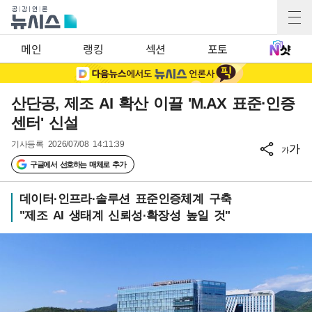
메인
랭킹
섹션
포토
산단공, 제조 AI 확산 이끌 'M.AX 표준·인증
센터' 신설
기사등록
2026/07/08 14:11:39
가
가
구글에서 선호하는 매체로 추가
데이터·인프라·솔루션 표준인증체계 구축
"제조 AI 생태계 신뢰성·확장성 높일 것"