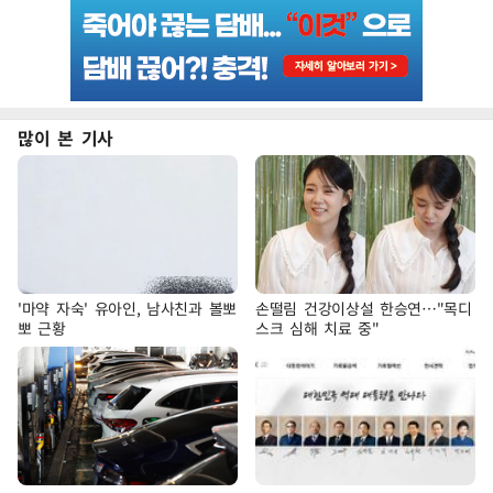
많이 본 기사
'마약 자숙' 유아인, 남사친과 볼뽀
손떨림 건강이상설 한승연…"목디
뽀 근황
스크 심해 치료 중"