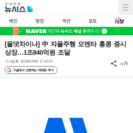
메인
랭킹
섹션
포토
[올댓차이나] 中 자율주행 모멘타 홍콩 증시
상장…1조840억원 조달
기사등록
2026/07/08 17:20:37
가
가
구글에서 선호하는 매체로 추가