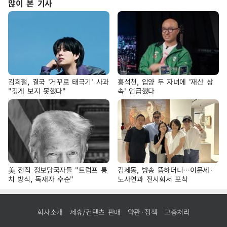
많이 본 기사
김희철, 결국 '거꾸로 태극기' 사과
홍석천, 입양 두 자녀에 '재산 상
"깊게 보지 못했다"
속' 언급했다
美 전직 정보당국자들 "트럼프 통
김제동, 방송 뜸하더니…이문세·
치 방식, 독재자 수순"
노사연과 전시회서 포착
회사소개
제휴/컨텐츠 판매
약관·정책
고충처리