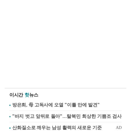
이시간
핫
뉴스
방은희, 母 고독사에 오열 "이틀 만에 발견"
"바지 벗고 앞뒤로 돌아"…탈북민 회상한 기쁨조 검사