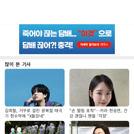
많이 본 기사
김희철, 거꾸로 걸린 광복절 태극
"손 떨림 포착"…카라 한승연, 건
기 현수막에 "X돌았네"
강 괜찮나 팬들 '걱정'