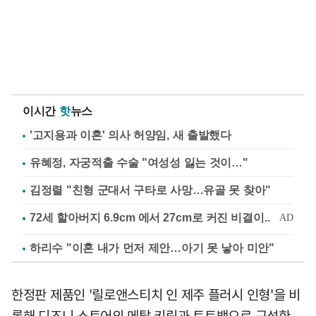
이시간
핫
뉴스
'고지용과 이혼' 의사 허양임, 새 출발했다
유혜정, 자궁적출 수술 "여성성 잃는 것이…"
김정렬 "친형 군대서 구타로 사망…유골 못 찾아"
하리수 "이혼 내가 먼저 제안…아기 못 낳아 미안"
한정판 제품인 '릴로앤스티치 인 제주 플러시 인형'을 비
롯해 디즈니 스토어의 메탈 키링과 토트백으로 구성한