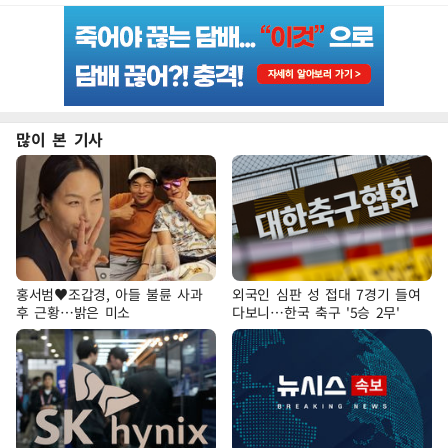
많이 본 기사
홍서범♥조갑경, 아들 불륜 사과
외국인 심판 성 접대 7경기 들여
후 근황…밝은 미소
다보니…한국 축구 '5승 2무'