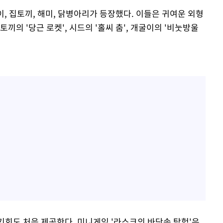
이, 집토끼, 해미, 닭병아리가 등장했다. 이들은 귀여운 외형
끼의 '당근 로켓', 시드의 '홀씨 춤', 개굴이의 '비눗방울
 기회도 처음 제공한다. 미니게임 '라스크의 바닷속 탐험'은