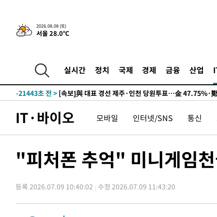
2026.08.08 (토)
서울 28.0℃
8시간 전 >
[속보]뉴욕증시 상승 마감…S&P 0.6% 나스닥 1.3%↑
-31161초 전 >
이란 "호르무즈 재개방 합의 근접…美 배상 선행돼야"
-22208초 전 >
[속보]與최고위원 제주·인천 순회경선…박선원·최민희
실시간
정치
국제
경제
금융
산업
한민수·김용 순
-22161초 전 >
[속보]김민석, 與 전대 당원투표 누적 득표율 45.42%로 
청래 44.56%
-21443초 전 >
[속보]與 대표 경선 제주·인천 당원투표…金 47.75%·
42.08%·宋 10.17%
-20977초 전 >
이강인 "아틀레티코 이적 기뻐…등번호 7번 의미보단 팀 
IT·바이오
모바일
인터넷/SNS
통신
것"
-20912초 전 >
[속보]與 당대표 경선, 제주·인천 권리당원 투표 김민석 
-14686초 전 >
낮 최고 35도 '무더위'…동해안 시간당 30㎜ '강한 비'[
-13956초 전 >
[속보]이강인 "감독님이 원하는 마음 느꼈고, 많은 트로피
"피처폰 추억" 미니게임천
틀레티코 이적"
-13738초 전 >
수도권 40도 육박 '펄펄'…동해안 일부 지역엔 호의주의
-12707초 전 >
온열질환 사망자 3명 늘어…누적 환자 3000명 돌파
등록 2026.07.09 10:40:02
수정 2026.07.09 11:43:20
-6652초 전 >
강릉에 시간당 81.4㎜ 물폭탄…도로 잠기고 담벼락 붕괴
-2759초 전 >
백운산서 80년근 천종산삼 9뿌리 발견…감정가 1.3억원
-469초 전 >
선재도서 해루질 나섰다 실종 60대, 닷새 만에 숨진 채 발견