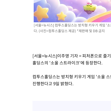
-12707초 전 >
온열질환 사망자 3명 늘어…누적 환자 3000명 돌파
-6652초 전 >
강릉에 시간당 81.4㎜ 물폭탄…도로 잠기고 담벼락 붕괴
-2759초 전 >
백운산서 80년근 천종산삼 9뿌리 발견…감정가 1.3억원
[서울=뉴시스] 컴투스홀딩스는 방치형 키우기 게임 '소
-469초 전 >
선재도서 해루질 나섰다 실종 60대, 닷새 만에 숨진 채 발견
다. (사진=컴투스홀딩스 제공) *재판매 및 DB 금지
33분 전 >
남자 농구, 나고야 아시안게임서 '홈팀' 일본과 한일전
43분 전 >
여수 오동도 해상서 모터보트 전복…1명 사망·1명 실종
1시간 전 >
극한폭염 한풀 꺾이지만…'낮 최고 35도' 무더위, 열대야 계
날씨]
2시간 전 >
축구협회 "압수수색·성접대 논란 사과…쇄신의 기회로 삼겠
[서울=뉴시스]이주영 기자 = 피처폰으로 즐
3시간 전 >
[속보]'압수수색·성접대 논란' 축구협회 "실망과 걱정 안겨드
홀딩스의 '소울 스트라이크'에 등장한다.
6시간 전 >
'최고 37도' 폭염 지속…강원동해안 최대 150㎜ 비
8시간 전 >
[속보]뉴욕증시 상승 마감…S&P 0.6% 나스닥 1.3%↑
컴투스홀딩스는 방치형 키우기 게임 '소울 스
진행한다고 9일 밝혔다.