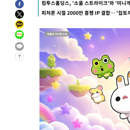
컴투스홀딩스, '소울 스트라이크'와 '미니
33분 전 >
남자 농구, 나고야 아시안게임서 '홈팀' 일본과 한일전
피처폰 시절 2000만 흥행 IP 결합… '집토
43분 전 >
여수 오동도 해상서 모터보트 전복…1명 사망·1명 실종
1시간 전 >
극한폭염 한풀 꺾이지만…'낮 최고 35도' 무더위, 열대야 계
날씨]
2시간 전 >
축구협회 "압수수색·성접대 논란 사과…쇄신의 기회로 삼겠
3시간 전 >
[속보]'압수수색·성접대 논란' 축구협회 "실망과 걱정 안겨드
6시간 전 >
'최고 37도' 폭염 지속…강원동해안 최대 150㎜ 비
8시간 전 >
[속보]뉴욕증시 상승 마감…S&P 0.6% 나스닥 1.3%↑
-31161초 전 >
이란 "호르무즈 재개방 합의 근접…美 배상 선행돼야"
-22208초 전 >
[속보]與최고위원 제주·인천 순회경선…박선원·최민희
한민수·김용 순
-22161초 전 >
[속보]김민석, 與 전대 당원투표 누적 득표율 45.42%로 
청래 44.56%
-21443초 전 >
[속보]與 대표 경선 제주·인천 당원투표…金 47.75%·
42.08%·宋 10.17%
-20977초 전 >
이강인 "아틀레티코 이적 기뻐…등번호 7번 의미보단 팀 
것"
-20912초 전 >
[속보]與 당대표 경선, 제주·인천 권리당원 투표 김민석 
-14686초 전 >
낮 최고 35도 '무더위'…동해안 시간당 30㎜ '강한 비'[
-13956초 전 >
[속보]이강인 "감독님이 원하는 마음 느꼈고, 많은 트로피
틀레티코 이적"
-13738초 전 >
수도권 40도 육박 '펄펄'…동해안 일부 지역엔 호의주의