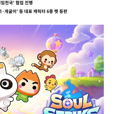
게임천국' 협업 진행
끼·개굴이' 등 대표 캐릭터 6종 펫 등판
속[다음주
다"
려 죄송"
·서미화·
1위… 정
鄭
위해 뛸
승리
내일날씨]
 원해 아
보