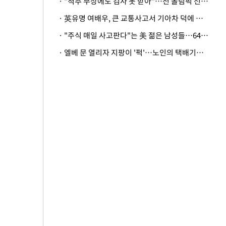
· "척추 부상에도 검사 못 받아"…전 올림픽 선수, 美봅슬레이협회 상대 소송
· 英유명 여배우, 큰 교통사고서 기아차 덕에 살았다
· "주식 매일 사고판다"는 美 젊은 남성들…64%가 "나는 인생의 패배자“
· 엘베 문 열리자 지팡이 '퍽'…노인의 택배기사 폭행 이유