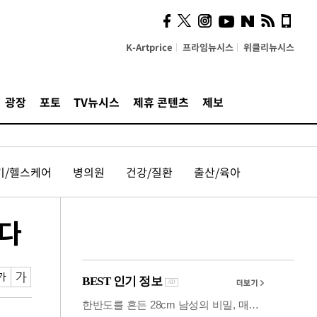
사이 해답 찾았죠"…알을
깨고 나온 '초자아'
K-Artprice
프라임뉴시스
위클리뉴시스
광장
포토
TV뉴시스
제휴 콘텐츠
제보
기/헬스케어
병의원
건강/질환
출산/육아
난다