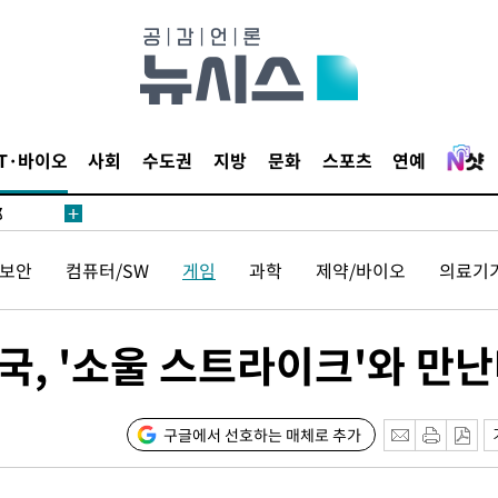
·서미화·
IT·바이오
사회
수도권
지방
문화
스포츠
연예
1위… 정
鄭
위해 뛸
보안
컴퓨터/SW
게임
과학
제약/바이오
의료기
승리
내일날씨]
 원해 아
국, '소울 스트라이크'와 만
보
구글에서 선호하는 매체로 추가