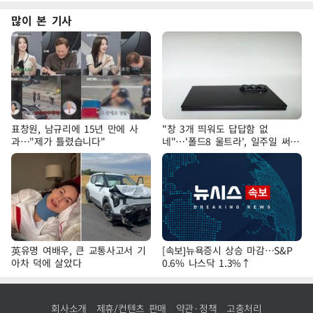
많이 본 기사
표창원, 남규리에 15년 만에 사
"창 3개 띄워도 답답함 없
과…"제가 틀렸습니다"
네"…'폴드8 울트라', 일주일 써보
니
英유명 여배우, 큰 교통사고서 기
[속보]뉴욕증시 상승 마감…S&P
아차 덕에 살았다
0.6% 나스닥 1.3%↑
회사소개
제휴/컨텐츠 판매
약관·정책
고충처리