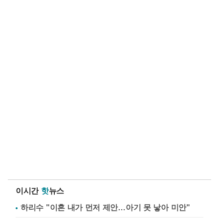
이시간
핫
뉴스
하리수 "이혼 내가 먼저 제안…아기 못 낳아 미안"