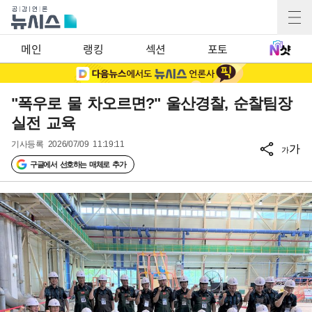
메인
랭킹
섹션
포토
"폭우로 물 차오르면?" 울산경찰, 순찰팀장
실전 교육
기사등록
2026/07/09 11:19:11
가
가
구글에서 선호하는 매체로 추가