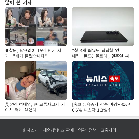
많이 본 기사
표창원, 남규리에 15년 만에 사
"창 3개 띄워도 답답함 없
과…"제가 틀렸습니다"
네"…'폴드8 울트라', 일주일 써보
니
英유명 여배우, 큰 교통사고서 기
[속보]뉴욕증시 상승 마감…S&P
아차 덕에 살았다
0.6% 나스닥 1.3%↑
회사소개
제휴/컨텐츠 판매
약관·정책
고충처리