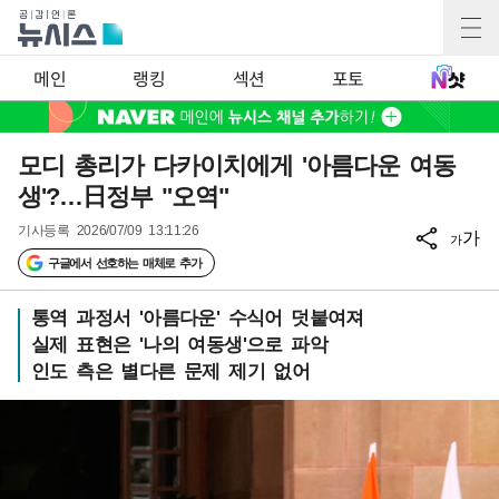
메인
랭킹
섹션
포토
모디 총리가 다카이치에게 '아름다운 여동
생'?…日정부 "오역"
기사등록
2026/07/09 13:11:26
가
가
구글에서 선호하는 매체로 추가
통역 과정서 '아름다운' 수식어 덧붙여져
실제 표현은 '나의 여동생'으로 파악
인도 측은 별다른 문제 제기 없어