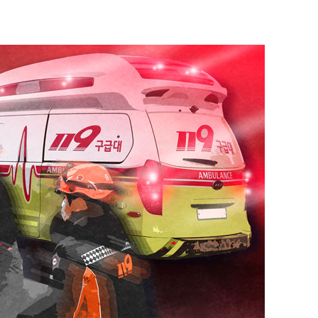
견
계속[다음
겠다"
겨드려 죄