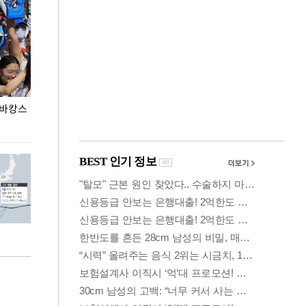
 바캉스
용산어린이정원 앞 즐비한 근조화환, 왜?
이번주 국회에는 