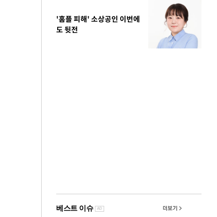
'홈플 피해' 소상공인 이번에
도 뒷전