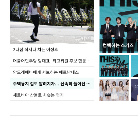
컴백하는 스키즈
청와대 일주일
2타점 적시타 치는 이정후
더불어민주당 당대표·최고위원 후보 합동연설회
안드레예바에게 서브하는 페르난데스
주택용지 검토 알려지자... 신속히 늘어선 '근조화환'
세르비아 산불로 치솟는 연기