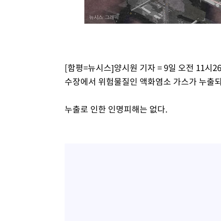
[함평=뉴시스]양시원 기자 = 9일 오전 11
수장에서 위험물질인 액화염소 가스가 누출되
누출로 인한 인명피해는 없다.