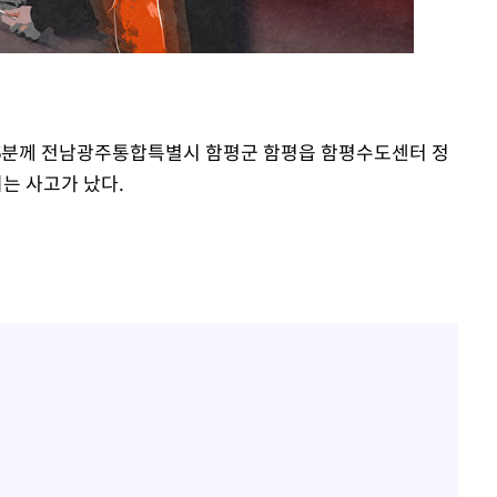
"창 3개 띄워도 답답함 없
1
네"…'폴드8 울트라', 일
써보니
오세훈 "용산공원 아파트,
2
학 뒤집는 것"
김도영·곽빈·안현민…오
3
시26분께 전남광주통합특별시 함평군 함평읍 함평수도센터 정
집은 차기 메이저리거
는 사고가 났다.
'폭염 휴식기' 프로야구 1
4
식 병행…"야외 훈련 해도
휴머노이드부터 AI공장
5
M.AX 성과
'리센느 논란' 김선태, 
6
장 "다시 돌아올 생각?"
폭염에 장바구니 물가 들썩
7
수는 고온[폭염 속 경제는