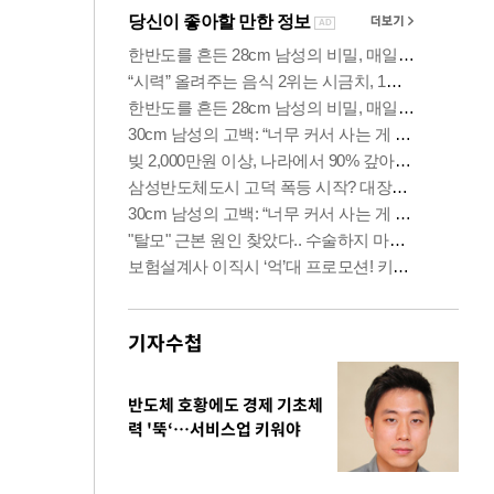
기자수첩
반도체 호황에도 경제 기초체
력 '뚝‘…서비스업 키워야