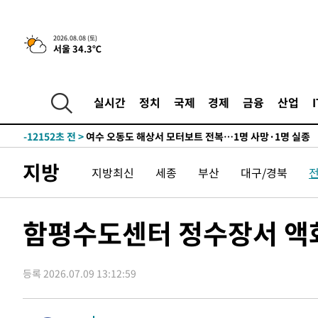
틀레티코 이적"
-28511초 전 >
수도권 40도 육박 '펄펄'…동해안 일부 지역엔 호의주의
-27480초 전 >
온열질환 사망자 3명 늘어…누적 환자 3000명 돌파
2026.08.08 (토)
서울 34.3℃
-21425초 전 >
강릉에 시간당 81.4㎜ 물폭탄…도로 잠기고 담벼락 붕괴
-17532초 전 >
백운산서 80년근 천종산삼 9뿌리 발견…감정가 1.3억원
-15242초 전 >
선재도서 해루질 나섰다 실종 60대, 닷새 만에 숨진 채 발
실시간
정치
국제
경제
금융
산업
-12776초 전 >
남자 농구, 나고야 아시안게임서 '홈팀' 일본과 한일전
-12152초 전 >
여수 오동도 해상서 모터보트 전복…1명 사망·1명 실종
-8379초 전 >
극한폭염 한풀 꺾이지만…'낮 최고 35도' 무더위, 열대야 
지방
지방최신
세종
부산
대구/경북
주 날씨]
-5397초 전 >
축구협회 "압수수색·성접대 논란 사과…쇄신의 기회로 삼
-3914초 전 >
[속보]'압수수색·성접대 논란' 축구협회 "실망과 걱정 안
송"
2시간 전 >
'최고 37도' 폭염 지속…강원동해안 최대 150㎜ 비
함평수도센터 정수장서 액
3시간 전 >
[속보]뉴욕증시 상승 마감…S&P 0.6% 나스닥 1.3%↑
-29479초 전 >
낮 최고 35도 '무더위'…동해안 시간당 30㎜ '강한 비'[
등록 2026.07.09 13:12:59
-28749초 전 >
[속보]이강인 "감독님이 원하는 마음 느꼈고, 많은 트로피
틀레티코 이적"
-28531초 전 >
수도권 40도 육박 '펄펄'…동해안 일부 지역엔 호의주의
-27500초 전 >
온열질환 사망자 3명 늘어…누적 환자 3000명 돌파