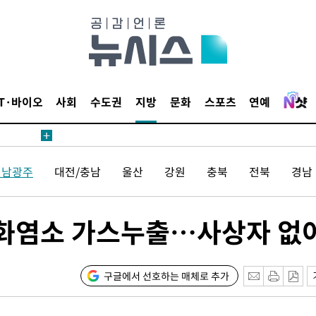
보
견
IT·바이오
사회
수도권
지방
문화
스포츠
연예
계속[다음
전남광주
대전/충남
울산
강원
충북
전북
경남
겠다"
겨드려 죄
화염소 가스누출…사상자 없
내일날씨]
 원해 아
구글에서 선호하는 매체로 추가
보