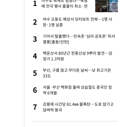
야구도 축제도 멈췄다…폭염
1
1
주일
에 전국 행사 줄줄이 취소·연
기
 노무현·문재인 철
여수 오동도 해상서 모터보트 전복…1명 사
2
2
망·1명 실종
승환·니퍼트가 콕
기어서 탈출했다…민속촌 ‘심야 공포촌’ 피서
3
3
열풍[출동!인턴]
0개 구단, 훈련·휴
백운산서 80년근 천종산삼 9뿌리 발견…감
4
4
 안전 최우선"
정가 1.3억원
까지…제조업 바꾸는
부산, 구름 많고 무더운 날씨…낮 최고기온
5
5
33도
초췌한 근황…충주시
서울·부산 백화점 돌며 상습절도 중국인 징
6
6
역 6개월
…품목별 희비, 변
강릉에 시간당 81.4㎜ 물폭탄…도로 잠기고
7
7
①]
담벼락 붕괴