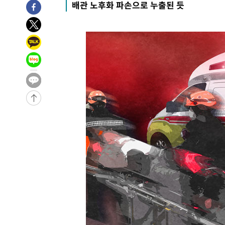
배관 노후화 파손으로 누출된 듯
-21445초 전 >
강릉에 시간당 81.4㎜ 물폭탄…도로 잠기고 담벼락 붕괴
-17552초 전 >
백운산서 80년근 천종산삼 9뿌리 발견…감정가 1.3억원
-15262초 전 >
선재도서 해루질 나섰다 실종 60대, 닷새 만에 숨진 채 발
-12796초 전 >
남자 농구, 나고야 아시안게임서 '홈팀' 일본과 한일전
-12172초 전 >
여수 오동도 해상서 모터보트 전복…1명 사망·1명 실종
-8399초 전 >
극한폭염 한풀 꺾이지만…'낮 최고 35도' 무더위, 열대야 
주 날씨]
-5417초 전 >
축구협회 "압수수색·성접대 논란 사과…쇄신의 기회로 삼
-3934초 전 >
[속보]'압수수색·성접대 논란' 축구협회 "실망과 걱정 안
송"
2시간 전 >
'최고 37도' 폭염 지속…강원동해안 최대 150㎜ 비
3시간 전 >
[속보]뉴욕증시 상승 마감…S&P 0.6% 나스닥 1.3%↑