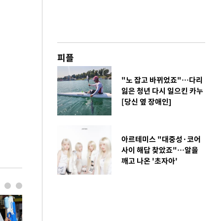
피플
"노 잡고 바뀌었죠"…다리
잃은 청년 다시 일으킨 카누
[당신 옆 장애인]
아르테미스 "대중성·코어
사이 해답 찾았죠"…알을
깨고 나온 '초자아'