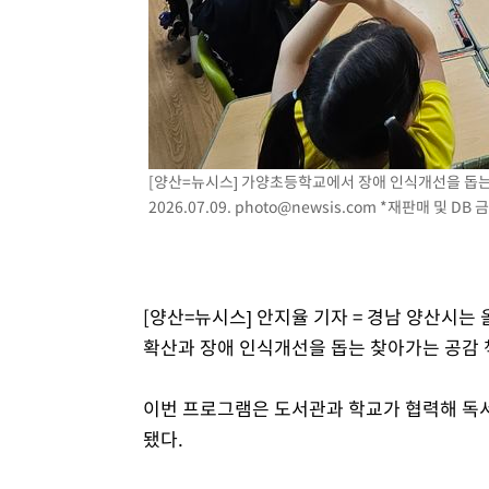
40분 전 >
강릉에 시간당 81.4㎜ 물폭탄…도로 잠기고 담벼락 붕괴
1시간 전 >
백운산서 80년근 천종산삼 9뿌리 발견…감정가 1.3억원
2시간 전 >
선재도서 해루질 나섰다 실종 60대, 닷새 만에 숨진 채 발견
3시간 전 >
남자 농구, 나고야 아시안게임서 '홈팀' 일본과 한일전
3시간 전 >
여수 오동도 해상서 모터보트 전복…1명 사망·1명 실종
4시간 전 >
극한폭염 한풀 꺾이지만…'낮 최고 35도' 무더위, 열대야 계
[양산=뉴시스] 가양초등학교에서 장애 인식개선을 돕는 
날씨]
2026.07.09.
photo@newsis.com
*재판매 및 DB 
5시간 전 >
축구협회 "압수수색·성접대 논란 사과…쇄신의 기회로 삼겠
5시간 전 >
[속보]'압수수색·성접대 논란' 축구협회 "실망과 걱정 안겨드
8시간 전 >
'최고 37도' 폭염 지속…강원동해안 최대 150㎜ 비
10시간 전 >
[속보]뉴욕증시 상승 마감…S&P 0.6% 나스닥 1.3%↑
[양산=뉴시스] 안지율 기자 = 경남 양산시
확산과 장애 인식개선을 돕는 찾아가는 공감 
이번 프로그램은 도서관과 학교가 협력해 독서
됐다.