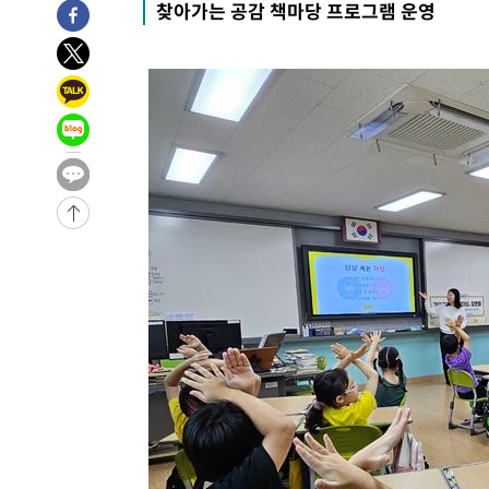
찾아가는 공감 책마당 프로그램 운영
3시간 전 >
여수 오동도 해상서 모터보트 전복…1명 사망·1명 실종
4시간 전 >
극한폭염 한풀 꺾이지만…'낮 최고 35도' 무더위, 열대야 계
날씨]
5시간 전 >
축구협회 "압수수색·성접대 논란 사과…쇄신의 기회로 삼겠
5시간 전 >
[속보]'압수수색·성접대 논란' 축구협회 "실망과 걱정 안겨드
8시간 전 >
'최고 37도' 폭염 지속…강원동해안 최대 150㎜ 비
10시간 전 >
[속보]뉴욕증시 상승 마감…S&P 0.6% 나스닥 1.3%↑
-22064초 전 >
이란 "호르무즈 재개방 합의 근접…美 배상 선행돼야"
-13111초 전 >
[속보]與최고위원 제주·인천 순회경선…박선원·최민희
한민수·김용 순
-13064초 전 >
[속보]김민석, 與 전대 당원투표 누적 득표율 45.42%로 
청래 44.56%
-12346초 전 >
[속보]與 대표 경선 제주·인천 당원투표…金 47.75%·
42.08%·宋 10.17%
-11880초 전 >
이강인 "아틀레티코 이적 기뻐…등번호 7번 의미보단 팀 
것"
-11815초 전 >
[속보]與 당대표 경선, 제주·인천 권리당원 투표 김민석 
-5589초 전 >
낮 최고 35도 '무더위'…동해안 시간당 30㎜ '강한 비'[내
-4859초 전 >
[속보]이강인 "감독님이 원하는 마음 느꼈고, 많은 트로피 
레티코 이적"
-4641초 전 >
수도권 40도 육박 '펄펄'…동해안 일부 지역엔 호의주의보
-3610초 전 >
온열질환 사망자 3명 늘어…누적 환자 3000명 돌파