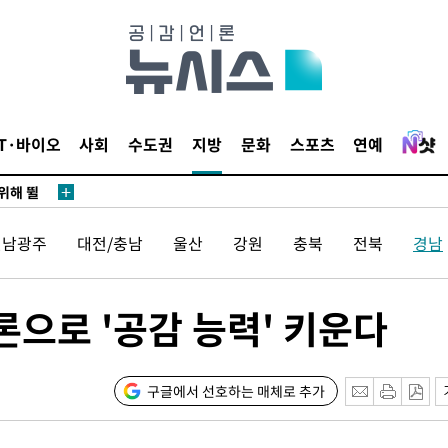
·서미화·
1위… 정
IT·바이오
사회
수도권
지방
문화
스포츠
연예
鄭
위해 뛸
승리
전남광주
대전/충남
울산
강원
충북
전북
경남
일날씨]
원해 아틀
으로 '공감 능력' 키운다
구글에서 선호하는 매체로 추가