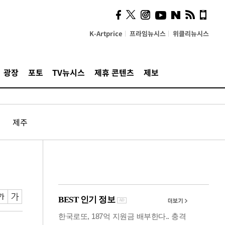
사이 해답 찾았죠"…알을
깨고 나온 '초자아'
K-Artprice
프라임뉴시스
위클리뉴시스
광장
포토
TV뉴시스
제휴 콘텐츠
제보
제주