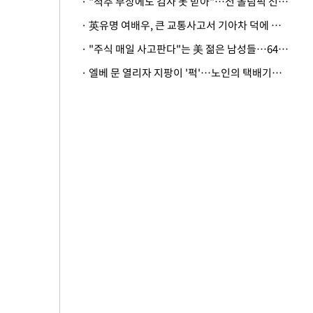
· "척추 부상에도 검사 못 받아"…전 올림픽 선수, 美봅슬레이협회 상대 소송
· 英유명 여배우, 큰 교통사고서 기아차 덕에 살았다
· "주식 매일 사고판다"는 美 젊은 남성들…64%가 "나는 인생의 패배자“
· 엘베 문 열리자 지팡이 '퍽'…노인의 택배기사 폭행 이유