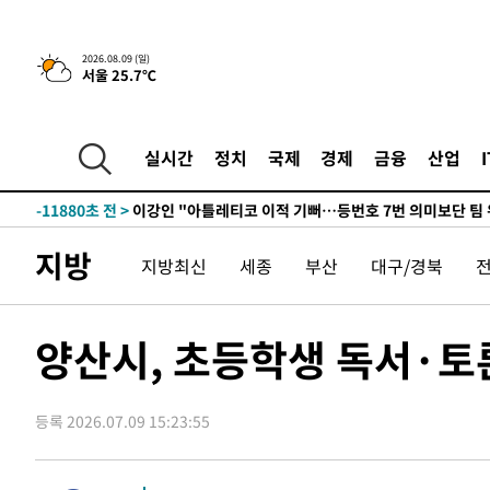
10시간 전 >
[속보]뉴욕증시 상승 마감…S&P 0.6% 나스닥 1.3%↑
2026.08.09 (일)
서울 25.7℃
-22064초 전 >
이란 "호르무즈 재개방 합의 근접…美 배상 선행돼야"
-13111초 전 >
[속보]與최고위원 제주·인천 순회경선…박선원·최민희
한민수·김용 순
-13064초 전 >
[속보]김민석, 與 전대 당원투표 누적 득표율 45.42%로 
실시간
정치
국제
경제
금융
산업
청래 44.56%
-12346초 전 >
[속보]與 대표 경선 제주·인천 당원투표…金 47.75%·
42.08%·宋 10.17%
-11880초 전 >
이강인 "아틀레티코 이적 기뻐…등번호 7번 의미보단 팀 
것"
-11815초 전 >
[속보]與 당대표 경선, 제주·인천 권리당원 투표 김민석 
지방
지방최신
세종
부산
대구/경북
-5589초 전 >
낮 최고 35도 '무더위'…동해안 시간당 30㎜ '강한 비'[내
-4859초 전 >
[속보]이강인 "감독님이 원하는 마음 느꼈고, 많은 트로피 
레티코 이적"
-4641초 전 >
수도권 40도 육박 '펄펄'…동해안 일부 지역엔 호의주의보
양산시, 초등학생 독서·토론
-3610초 전 >
온열질환 사망자 3명 늘어…누적 환자 3000명 돌파
40분 전 >
강릉에 시간당 81.4㎜ 물폭탄…도로 잠기고 담벼락 붕괴
등록 2026.07.09 15:23:55
1시간 전 >
백운산서 80년근 천종산삼 9뿌리 발견…감정가 1.3억원
2시간 전 >
선재도서 해루질 나섰다 실종 60대, 닷새 만에 숨진 채 발견
3시간 전 >
남자 농구, 나고야 아시안게임서 '홈팀' 일본과 한일전