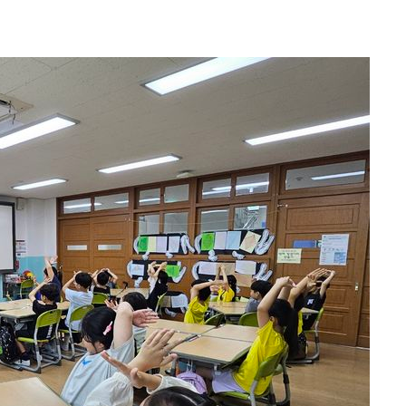
속[다음주
다"
려 죄송"
·서미화·
1위… 정
鄭
위해 뛸
승리
일날씨]
원해 아틀