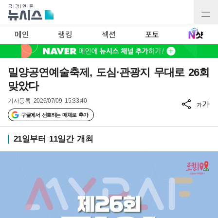
메인
랭킹
섹션
포토
밀양공연예술축제, 도심·관광지 무대로 26회
맞았다
기사등록
2026/07/09 15:33:40
가
가
구글에서 선호하는 매체로 추가
21일부터 11일간 개최