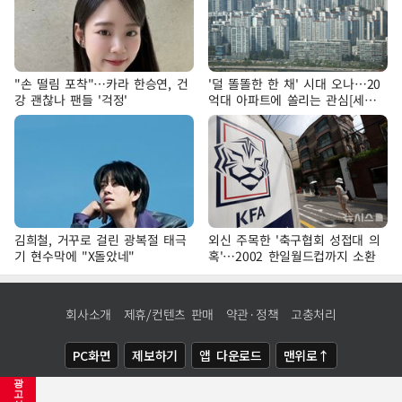
"손 떨림 포착"…카라 한승연, 건
'덜 똘똘한 한 채' 시대 오나…20
강 괜찮나 팬들 '걱정'
억대 아파트에 쏠리는 관심[세제
개편, 그 이후②]
김희철, 거꾸로 걸린 광복절 태극
외신 주목한 '축구협회 성접대 의
기 현수막에 "X돌았네"
혹'…2002 한일월드컵까지 소환
회사소개
제휴/컨텐츠 판매
약관·정책
고충처리
PC화면
제보하기
앱 다운로드
맨위로↑
광
COPYRIGHTⓒ
NEWSIS
ALL RIGHTS RESERVED.
고