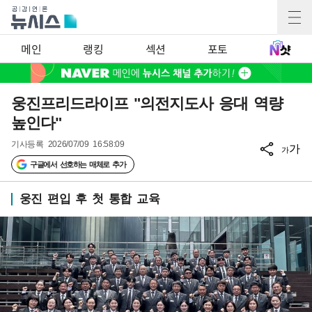
메인
랭킹
섹션
포토
웅진프리드라이프 "의전지도사 응대 역량
높인다"
기사등록
2026/07/09 16:58:09
가
가
구글에서 선호하는 매체로 추가
웅진 편입 후 첫 통합 교육