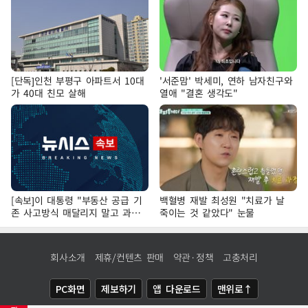
[단독]인천 부평구 아파트서 10대
'서준맘' 박세미, 연하 남자친구와
가 40대 친모 살해
열애 "결혼 생각도"
[속보]이 대통령 "부동산 공급 기
백혈병 재발 최성원 "치료가 날
존 사고방식 매달리지 말고 과감
죽이는 것 같았다" 눈물
히 실천"
회사소개
제휴/컨텐츠 판매
약관·정책
고충처리
PC화면
제보하기
앱 다운로드
맨위로↑