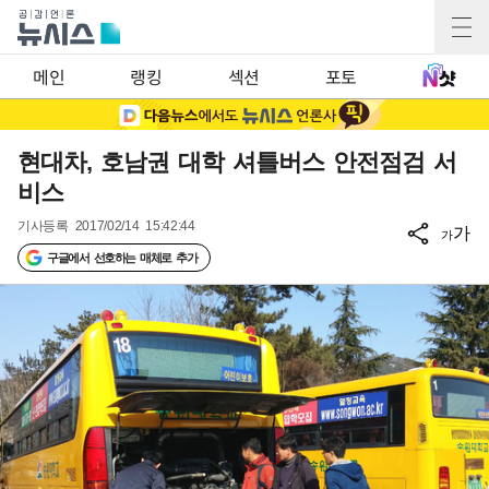
메인
랭킹
섹션
포토
현대차, 호남권 대학 셔틀버스 안전점검 서
비스
기사등록
2017/02/14 15:42:44
가
가
구글에서 선호하는 매체로 추가