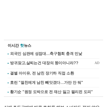
이시간
핫
뉴스
외국인 심판에 성접대…축구협회 충격 민낯
결별 아이유, 전 남친 장기하 직접 소환
효린 "절친에게 남친 빼앗겼다…가만 안 둬"
황기순 "원정 도박으로 전 재산 잃고 필리핀 도피"