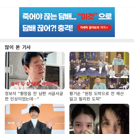
많이 본 기사
정보석 "황정음 전 남편 서글서글
황기순 "원정 도박으로 전 재산
한 인상이었는데…"
잃고 필리핀 도피"