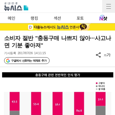
메인
랭킹
섹션
포토
소비자 절반 "충동구매 나쁘지 않아···사고나
면 기분 좋아져"
기사등록
2017/07/26 14:11:15
가
가
구글에서 선호하는 매체로 추가