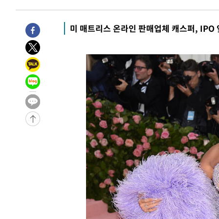
-5459초 전 >
입추에도 극한더위…서울 낮 39도 '폭염중대경보'
-423초 전 >
이란, 호르무즈서 "적국 목표물들"과 대치로 남부 케슘섬에
미 매트리스 온라인 판매업체 캐스퍼, IPO
큰 폭발음
-29498초 전 >
[속보]종합특검, '계엄 수용공간 확보' 신용해 前교정본
-28371초 전 >
외신들도 주목한 韓축구 파문…"국민적 공분에 수사 재개
-28342초 전 >
11시간 압수수색에 성접대 파문까지…'쑥대밭' 된 축구
-27364초 전 >
[속보]규제합리화위원회 부위원장에 김태유 서울대 공대
병태 후임
-23722초 전 >
[속보]국힘 윤리위, '돌려차기 발언' 진종오·서범수 징계
-19047초 전 >
[속보] 7월 중국 수출 23.9%↑ 수입 27.5%↑…무역총
25.3%↑
-16207초 전 >
[속보]'채상병 순직 책임' 임성근, 항소심도 징역 3년
-16073초 전 >
[속보]종합특검, '관저이전 봐주기 감사' 유병호 구속기소
-12673초 전 >
민주 콩고 에볼라환자 4천명 돌파, 4053명 발생 1850명
-11923초 전 >
[속보]'300억원대 사기 혐의' 차가원 대표 구속 송치
-11117초 전 >
"미 전국적 살모네라 식중독 원인은 멕시코산 할라피뇨"--
-9630초 전 >
[속보]경찰·노동부, HL만도 평택사업장 끼임 사망 관련 
-9511초 전 >
[속보]합수본, '투표율 허위 입력' 중앙·서울·경기도 선관위
압수수색
-9266초 전 >
[속보]원·달러 환율, 오전 9시 1423.8원