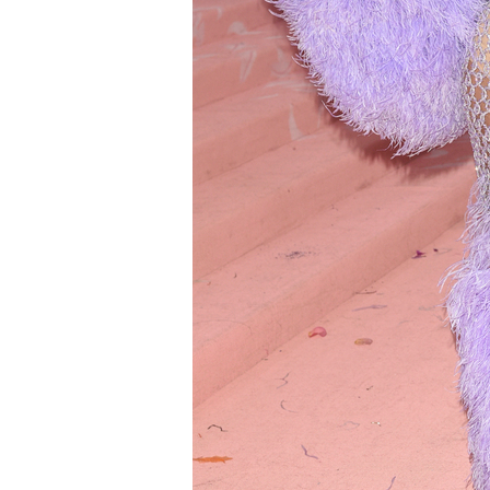
-9062초 전 >
[속보]삼성전자·SK하이닉스 동반 강보합…1%대 상승 출
-9048초 전 >
[속보]코스닥, 5.95포인트(0.74%) 상승한 807.62개장
-9016초 전 >
[속보]코스피, 6300선 재탈환…1.09% 오른 6365.07 개
-6181초 전 >
시리아 다마스쿠스 교외에서 미니버스 폭발.. 14명 부상, 
-5479초 전 >
입추에도 극한더위…서울 낮 39도 '폭염중대경보'
-443초 전 >
이란, 호르무즈서 "적국 목표물들"과 대치로 남부 케슘섬에
큰 폭발음