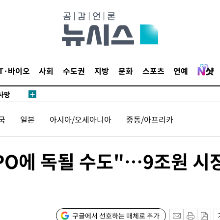
협회
 교수…이
 절차 개시
액
IT·바이오
사회
수도권
지방
문화
스포츠
연예
 사망
국
일본
아시아/오세아니아
중동/아프리카
 CDC
압수수색
 등 9곳
IPO에 독될 수도"…9조원 시
발
장
구글에서 선호하는 매체로 추가
3명은 중태