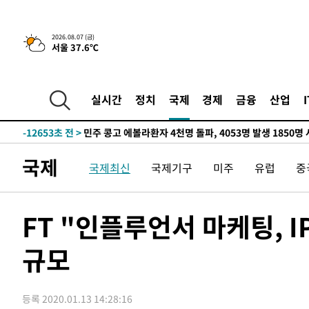
-28322초 전 >
11시간 압수수색에 성접대 파문까지…'쑥대밭' 된 축구
-27344초 전 >
[속보]규제합리화위원회 부위원장에 김태유 서울대 공대
2026.08.07 (금)
서울 37.6℃
병태 후임
-23702초 전 >
[속보]국힘 윤리위, '돌려차기 발언' 진종오·서범수 징계
-19027초 전 >
[속보] 7월 중국 수출 23.9%↑ 수입 27.5%↑…무역총
25.3%↑
-16187초 전 >
[속보]'채상병 순직 책임' 임성근, 항소심도 징역 3년
실시간
정치
국제
경제
금융
산업
-16053초 전 >
[속보]종합특검, '관저이전 봐주기 감사' 유병호 구속기소
-12653초 전 >
민주 콩고 에볼라환자 4천명 돌파, 4053명 발생 1850명
-11903초 전 >
[속보]'300억원대 사기 혐의' 차가원 대표 구속 송치
국제
국제최신
국제기구
미주
유럽
중
-11097초 전 >
"미 전국적 살모네라 식중독 원인은 멕시코산 할라피뇨"--
-9610초 전 >
[속보]경찰·노동부, HL만도 평택사업장 끼임 사망 관련 
-9491초 전 >
[속보]합수본, '투표율 허위 입력' 중앙·서울·경기도 선관위
FT "인플루언서 마케팅, 
압수수색
-9246초 전 >
[속보]원·달러 환율, 오전 9시 1423.8원
규모
-9042초 전 >
[속보]삼성전자·SK하이닉스 동반 강보합…1%대 상승 출
-9028초 전 >
[속보]코스닥, 5.95포인트(0.74%) 상승한 807.62개장
-8996초 전 >
[속보]코스피, 6300선 재탈환…1.09% 오른 6365.07 개
등록 2020.01.13 14:28:16
-6161초 전 >
시리아 다마스쿠스 교외에서 미니버스 폭발.. 14명 부상, 