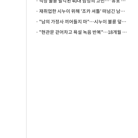
· 직장 불륜 발각된 40대 남성의 고민…"유포 동료 명예훼손·협박죄 고소 가능할까"
· 재취업한 시누이 위해 '조카 셔틀' 떠넘긴 남편…아내 "난 못한다"
· "남의 가정사 끼어들지 마"…시누이 불륜 덮으려는 남편에 억울한 아내
· "현관문 걷어차고 욕설 녹음 반복"…18개월 아기 키우는 집 뒤흔든 '앞집의 비극'