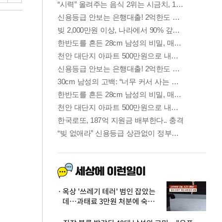
옥상 '쓰레기 테러' 범인 잡았는
데…과태료 3만원 처분에 숙박업
주 허탈