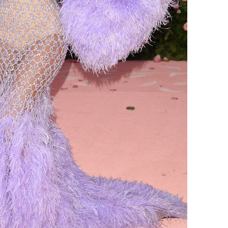
발
장
3명은 중태
서 두차례