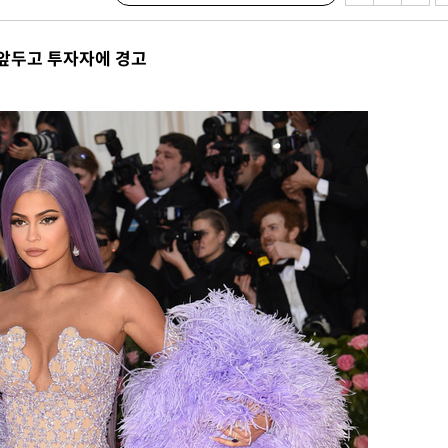
서 두차례
 앞두고 투자자에 경고
부장 기소
"
협회
 교수…이
 절차 개시
액
 사망
 CDC
압수수색
 등 9곳