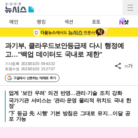
메인
랭킹
섹션
포토
과기부, 클라우드보안등급제 다시 행정예
고…"백업 데이터도 국내로 제한"
기사등록
2023/01/20 09:43:32
가
가
최종수정
2023/01/20 15:27:07
구글에서 선호하는 매체로 추가
업계 '보안 우려' 의견 반영…관리·기술 조치 강화
국가기관 서비스는 '관리·운영 물리적 위치도 국내 한
정'
'下 등급 先 시행' 기본 방침은 그대로 유지…이달 공
포 가능