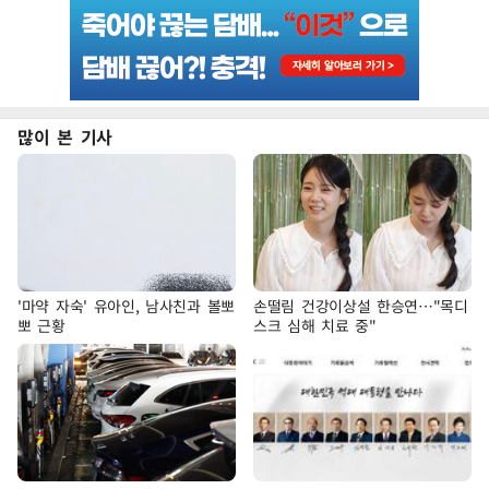
많이 본 기사
'마약 자숙' 유아인, 남사친과 볼뽀
손떨림 건강이상설 한승연…"목디
뽀 근황
스크 심해 치료 중"