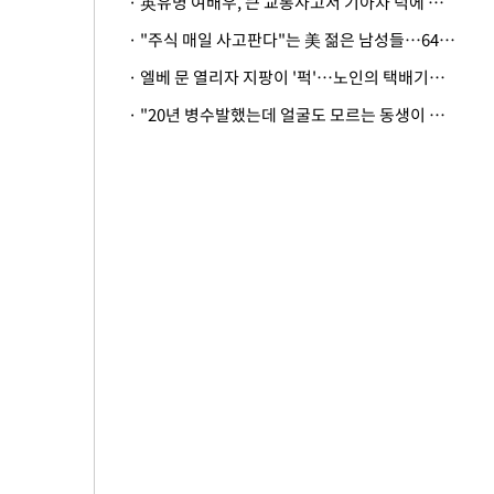
· 英유명 여배우, 큰 교통사고서 기아차 덕에 살았다
· "주식 매일 사고판다"는 美 젊은 남성들…64%가 "나는 인생의 패배자“
· 엘베 문 열리자 지팡이 '퍽'…노인의 택배기사 폭행 이유
· "20년 병수발했는데 얼굴도 모르는 동생이 유산 절반을"…배다른 형제 상속권 있을까