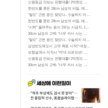
"척추 부상에도 검사 못 받아"…
전 올림픽 선수, 美봅슬레이협회
상대 소송