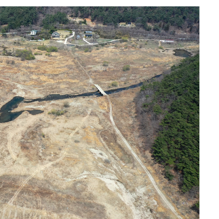
위해 뛸
승리
내일날씨]
 원해 아
보
견
계속[다음
겠다"
려 죄송"