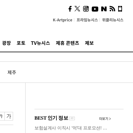
사이 해답 찾았죠"…알을
깨고 나온 '초자아'
K-Artprice
프라임뉴시스
위클리뉴시스
광장
포토
TV뉴시스
제휴 콘텐츠
제보
제주