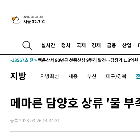
것"
-31720초 전 >
[속보]與 당대표 경선, 제주·인천 권리당원 투표 김민석 
-25494초 전 >
낮 최고 35도 '무더위'…동해안 시간당 30㎜ '강한 비'[
2026.08.08 (토)
서울 32.7℃
-24764초 전 >
[속보]이강인 "감독님이 원하는 마음 느꼈고, 많은 트로피
틀레티코 이적"
-24546초 전 >
수도권 40도 육박 '펄펄'…동해안 일부 지역엔 호의주의
-23515초 전 >
온열질환 사망자 3명 늘어…누적 환자 3000명 돌파
실시간
정치
국제
경제
금융
산업
-17460초 전 >
강릉에 시간당 81.4㎜ 물폭탄…도로 잠기고 담벼락 붕괴
-13567초 전 >
백운산서 80년근 천종산삼 9뿌리 발견…감정가 1.3억원
-11277초 전 >
선재도서 해루질 나섰다 실종 60대, 닷새 만에 숨진 채 발
지방
지방최신
세종
부산
대구/경북
-8811초 전 >
남자 농구, 나고야 아시안게임서 '홈팀' 일본과 한일전
-8187초 전 >
여수 오동도 해상서 모터보트 전복…1명 사망·1명 실종
-4414초 전 >
극한폭염 한풀 꺾이지만…'낮 최고 35도' 무더위, 열대야 
메마른 담양호 상류 '물 부족
주 날씨]
-1432초 전 >
축구협회 "압수수색·성접대 논란 사과…쇄신의 기회로 삼
51초 전 >
[속보]'압수수색·성접대 논란' 축구협회 "실망과 걱정 안겨드
등록 2023.03.26 14:34:31
3시간 전 >
'최고 37도' 폭염 지속…강원동해안 최대 150㎜ 비
5시간 전 >
[속보]뉴욕증시 상승 마감…S&P 0.6% 나스닥 1.3%↑
-32271초 전 >
[속보]與 대표 경선 제주·인천 당원투표…金 47.75%·