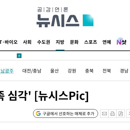
승리
내일날씨]
 원해 아
보
IT·바이오
사회
수도권
지방
문화
스포츠
연예
견
전남광주
대전/충남
울산
강원
충북
전북
경남
계속[다음
 심각' [뉴시스Pic]
겠다"
려 죄송"
구글에서 선호하는 매체로 추가
鄭