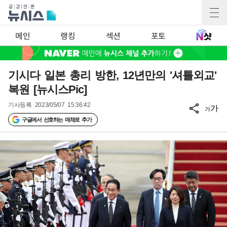
메인
랭킹
섹션
포토
기시다 일본 총리 방한, 12년만의 '셔틀외교'
복원 [뉴시스Pic]
기사등록
2023/05/07 15:36:42
가
가
구글에서 선호하는 매체로 추가