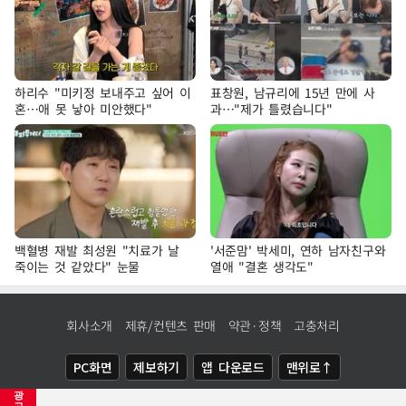
하리수 "미키정 보내주고 싶어 이
표창원, 남규리에 15년 만에 사
혼…애 못 낳아 미안했다"
과…"제가 틀렸습니다"
백혈병 재발 최성원 "치료가 날
'서준맘' 박세미, 연하 남자친구와
죽이는 것 같았다" 눈물
열애 "결혼 생각도"
회사소개
제휴/컨텐츠 판매
약관·정책
고충처리
PC화면
제보하기
앱 다운로드
맨위로↑
광
COPYRIGHTⓒ
NEWSIS
ALL RIGHTS RESERVED.