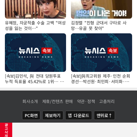
유혜정, 자궁적출 수술 고백 "여성
김정렬 "친형 군대서 구타로 사
성을 잃는 것이…"
망…유골 못 찾아"
[속보]김민석, 與 전대 당원투표
[속보]與최고위원 제주·인천 순회
누적 득표율 45.42%로 1위… 정
경선…박선원·최민희·서미화·한
청래 44.56%
민수·김용 순
회사소개
제휴/컨텐츠 판매
약관·정책
고충처리
PC화면
제보하기
앱 다운로드
맨위로↑
광
COPYRIGHTⓒ
NEWSIS
ALL RIGHTS RESERVED.
고
삭
제