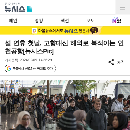
메인
랭킹
섹션
포토
설 연휴 첫날, 고향대신 해외로 북적이는 인
천공항[뉴시스Pic]
기사등록
2024/02/09 14:36:29
가
가
구글에서 선호하는 매체로 추가