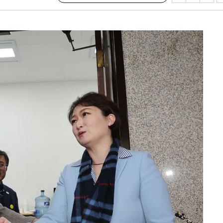
·서미화·
1위… 정
鄭
위해 뛸
승리
내일날씨]
 원해 아
보