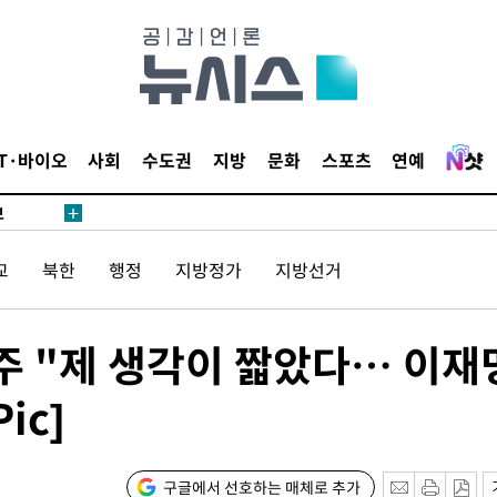
1위… 정
鄭
위해 뛸
승리
내일날씨]
IT·바이오
사회
수도권
지방
문화
스포츠
연예
 원해 아
보
교
북한
행정
지방정가
지방선거
 "제 생각이 짧았다… 이재
ic]
속[다음주
다"
구글에서 선호하는 매체로 추가
려 죄송"