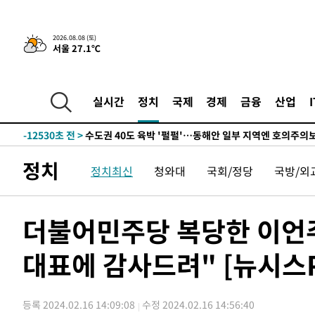
한민수·김용 순
-20953초 전 >
[속보]김민석, 與 전대 당원투표 누적 득표율 45.42%로 
청래 44.56%
-20235초 전 >
[속보]與 대표 경선 제주·인천 당원투표…金 47.75%·
2026.08.08 (토)
서울 27.1℃
42.08%·宋 10.17%
-19769초 전 >
이강인 "아틀레티코 이적 기뻐…등번호 7번 의미보단 팀 
것"
-19704초 전 >
[속보]與 당대표 경선, 제주·인천 권리당원 투표 김민석 
-13478초 전 >
낮 최고 35도 '무더위'…동해안 시간당 30㎜ '강한 비'[
실시간
정치
국제
경제
금융
산업
-12748초 전 >
[속보]이강인 "감독님이 원하는 마음 느꼈고, 많은 트로피
틀레티코 이적"
-12530초 전 >
수도권 40도 육박 '펄펄'…동해안 일부 지역엔 호의주의
-11499초 전 >
온열질환 사망자 3명 늘어…누적 환자 3000명 돌파
정치
정치최신
청와대
국회/정당
국방/외
-5444초 전 >
강릉에 시간당 81.4㎜ 물폭탄…도로 잠기고 담벼락 붕괴
-1551초 전 >
백운산서 80년근 천종산삼 9뿌리 발견…감정가 1.3억원
12분 전 >
선재도서 해루질 나섰다 실종 60대, 닷새 만에 숨진 채 발견
더불어민주당 복당한 이언주
53분 전 >
남자 농구, 나고야 아시안게임서 '홈팀' 일본과 한일전
대표에 감사드려" [뉴시스P
1시간 전 >
여수 오동도 해상서 모터보트 전복…1명 사망·1명 실종
2시간 전 >
극한폭염 한풀 꺾이지만…'낮 최고 35도' 무더위, 열대야 계
날씨]
2시간 전 >
축구협회 "압수수색·성접대 논란 사과…쇄신의 기회로 삼겠
등록 2024.02.16 14:09:08
수정 2024.02.16 14:56:40
3시간 전 >
[속보]'압수수색·성접대 논란' 축구협회 "실망과 걱정 안겨드