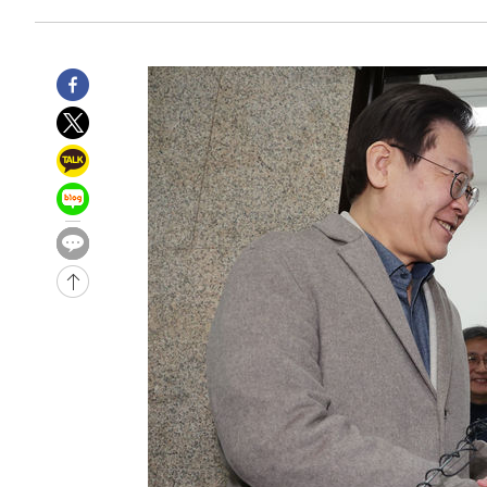
6시간 전 >
'최고 37도' 폭염 지속…강원동해안 최대 150㎜ 비
8시간 전 >
[속보]뉴욕증시 상승 마감…S&P 0.6% 나스닥 1.3%↑
-29973초 전 >
이란 "호르무즈 재개방 합의 근접…美 배상 선행돼야"
-21020초 전 >
[속보]與최고위원 제주·인천 순회경선…박선원·최민희
한민수·김용 순
-20973초 전 >
[속보]김민석, 與 전대 당원투표 누적 득표율 45.42%로 
청래 44.56%
-20255초 전 >
[속보]與 대표 경선 제주·인천 당원투표…金 47.75%·
42.08%·宋 10.17%
-19789초 전 >
이강인 "아틀레티코 이적 기뻐…등번호 7번 의미보단 팀 
것"
-19724초 전 >
[속보]與 당대표 경선, 제주·인천 권리당원 투표 김민석 
-13498초 전 >
낮 최고 35도 '무더위'…동해안 시간당 30㎜ '강한 비'[
-12768초 전 >
[속보]이강인 "감독님이 원하는 마음 느꼈고, 많은 트로피
틀레티코 이적"
-12550초 전 >
수도권 40도 육박 '펄펄'…동해안 일부 지역엔 호의주의
-11519초 전 >
온열질환 사망자 3명 늘어…누적 환자 3000명 돌파
-5464초 전 >
강릉에 시간당 81.4㎜ 물폭탄…도로 잠기고 담벼락 붕괴
-1571초 전 >
백운산서 80년근 천종산삼 9뿌리 발견…감정가 1.3억원
11분 전 >
선재도서 해루질 나섰다 실종 60대, 닷새 만에 숨진 채 발견
53분 전 >
남자 농구, 나고야 아시안게임서 '홈팀' 일본과 한일전