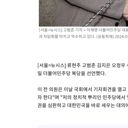
1시간 전 >
여수 오동도 해상서 모터보트 전복…1명 사망·1명 실종
2시간 전 >
극한폭염 한풀 꺾이지만…'낮 최고 35도' 무더위, 열대야 계
날씨]
2시간 전 >
축구협회 "압수수색·성접대 논란 사과…쇄신의 기회로 삼겠
[서울=뉴시스] 고범준 기자 = 이재명 더불어민주당 대
3시간 전 >
[속보]'압수수색·성접대 논란' 축구협회 "실망과 걱정 안겨드
과 차담회를 마치고 악수하고 있다. (공동취재) 2024.02
6시간 전 >
'최고 37도' 폭염 지속…강원동해안 최대 150㎜ 비
8시간 전 >
[속보]뉴욕증시 상승 마감…S&P 0.6% 나스닥 1.3%↑
[서울=뉴시스] 류현주 고범준 김지은 오정우 
일 더불어민주당 복당을 선언했다.
이 전 의원은 이날 국회에서 기자회견을 열고 
자 한다"며 "저의 정치적 뿌리인 민주당에서 
권을 심판하고 대한민국을 바로 세우는 대의에