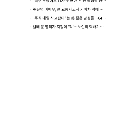
· "척추 부상에도 검사 못 받아"…전 올림픽 선수, 美봅슬레이협회 상대 소송
· 英유명 여배우, 큰 교통사고서 기아차 덕에 살았다
· "주식 매일 사고판다"는 美 젊은 남성들…64%가 "나는 인생의 패배자“
· 엘베 문 열리자 지팡이 '퍽'…노인의 택배기사 폭행 이유