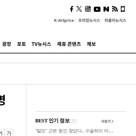
사이 해답 찾았죠"…알을
깨고 나온 '초자아'
K-Artprice
프라임뉴시스
위클리뉴시스
광장
포토
TV뉴시스
제휴 콘텐츠
제보
명