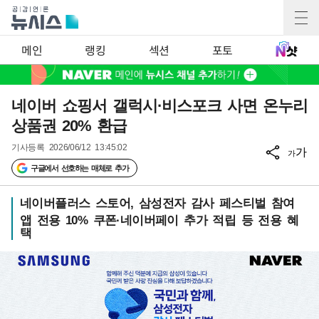
메인
랭킹
섹션
포토
네이버 쇼핑서 갤럭시·비스포크 사면 온누리
상품권 20% 환급
기사등록
2026/06/12 13:45:02
가
가
구글에서 선호하는 매체로 추가
네이버플러스 스토어, 삼성전자 감사 페스티벌 참여
앱 전용 10% 쿠폰·네이버페이 추가 적립 등 전용 혜
택