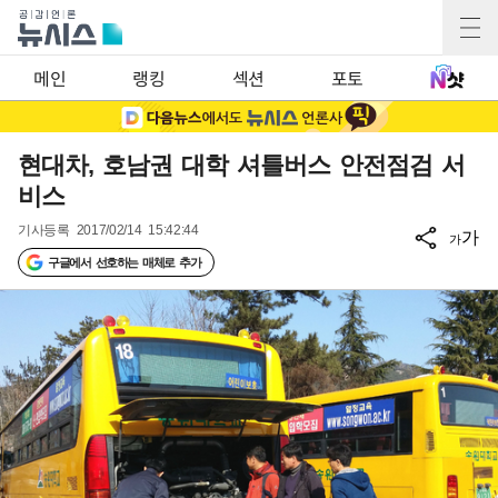
메인
랭킹
섹션
포토
현대차, 호남권 대학 셔틀버스 안전점검 서
비스
기사등록
2017/02/14 15:42:44
가
가
구글에서 선호하는 매체로 추가