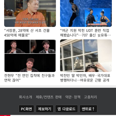
"서장훈, 28억에 산 서초 건물
"여군 지원 막힌 UDT 훈련 직접
450억에 매물로"
해봤습니다"…707 출신 女유튜버
'완벽 소화'
전현무 "전 연인 집착에 친구들과
박찬민 딸 박민하, 배우·국가대표
연락 끊어"
병행하더니…여유로운 근황 공개
회사소개
제휴/컨텐츠 판매
약관·정책
고충처리
PC화면
제보하기
앱 다운로드
맨위로↑