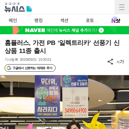
메인
랭킹
섹션
포토
홈플러스, 가전 PB ‘일렉트리카’ 선풍기 신
상품 11종 출시
기사등록
2020/05/31 10:35:01
가
가
구글에서 선호하는 매체로 추가