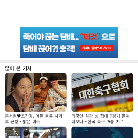
많이 본 기사
홍서범♥조갑경, 아들 불륜 사과
외국인 심판 성 접대 7경기 들여
후 근황…밝은 미소
다보니…한국 축구 '5승 2무'