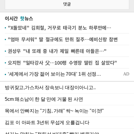
댓글
이시간
핫
뉴스
"X돌았네" 김희철, 거꾸로 태극기 분노 하루만에…
"엄마 무서워" 딸 절규에도 만취 질주…예비신랑 참변
권상우 "내 또래 중 내가 제일 빠른데 아들은…"
오지헌 "일타강사 父…100평 수영장 딸린 집 살았다"