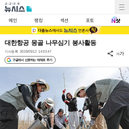
메인
랭킹
섹션
포토
대한항공 몽골 나무심기 봉사활동
기사등록
2026/05/12 14:03:47
가
가
구글에서 선호하는 매체로 추가